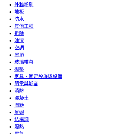
外牆粉刷
地板
防水
其他工種
拆除
油漆
空調
屋頂
玻璃帷幕
砌築
家具、固定設施與設備
弱電與影音
消防
混凝土
圍籬
景觀
結構鋼
隔熱
電氣