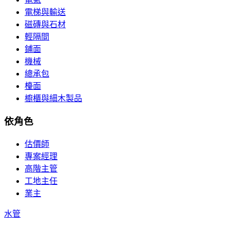
電梯與輸送
磁磚與石材
輕隔間
鋪面
機械
總承包
檯面
櫥櫃與細木製品
依角色
估價師
專案經理
高階主管
工地主任
業主
水管