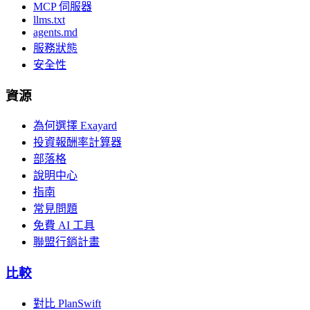
MCP 伺服器
llms.txt
agents.md
服務狀態
安全性
資源
為何選擇 Exayard
投資報酬率計算器
部落格
說明中心
指南
常見問題
免費 AI 工具
聯盟行銷計畫
比較
對比 PlanSwift