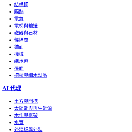
結構鋼
隔熱
電氣
電梯與輸送
磁磚與石材
輕隔間
鋪面
機械
總承包
檯面
櫥櫃與細木製品
AI 代理
土方與開挖
太陽能與再生能源
木作與框架
水管
外牆板與外裝