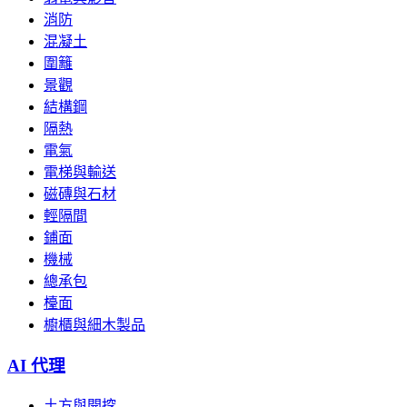
消防
混凝土
圍籬
景觀
結構鋼
隔熱
電氣
電梯與輸送
磁磚與石材
輕隔間
鋪面
機械
總承包
檯面
櫥櫃與細木製品
AI 代理
土方與開挖