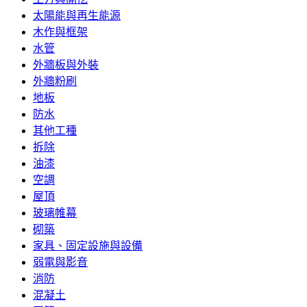
太陽能與再生能源
木作與框架
水管
外牆板與外裝
外牆粉刷
地板
防水
其他工種
拆除
油漆
空調
屋頂
玻璃帷幕
砌築
家具、固定設施與設備
弱電與影音
消防
混凝土