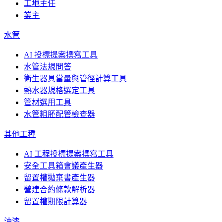
工地主任
業主
水管
AI 投標提案撰寫工具
水管法規問答
衛生器具當量與管徑計算工具
熱水器規格選定工具
管材選用工具
水管粗胚配管檢查器
其他工種
AI 工程投標提案撰寫工具
安全工具箱會議產生器
留置權拋棄書產生器
營建合約條款解析器
留置權期限計算器
油漆