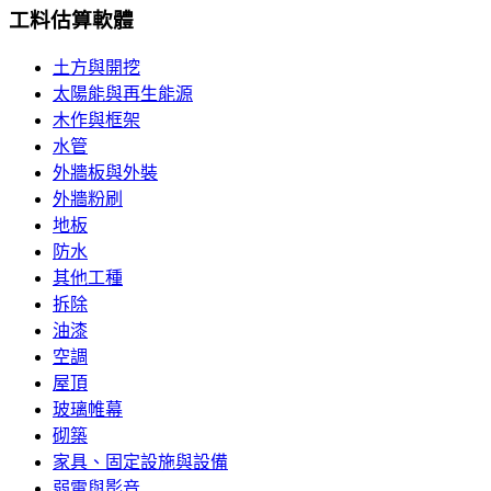
工料估算軟體
土方與開挖
太陽能與再生能源
木作與框架
水管
外牆板與外裝
外牆粉刷
地板
防水
其他工種
拆除
油漆
空調
屋頂
玻璃帷幕
砌築
家具、固定設施與設備
弱電與影音