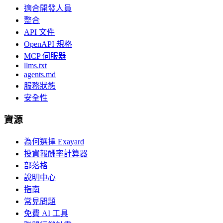
適合開發人員
整合
API 文件
OpenAPI 規格
MCP 伺服器
llms.txt
agents.md
服務狀態
安全性
資源
為何選擇 Exayard
投資報酬率計算器
部落格
說明中心
指南
常見問題
免費 AI 工具