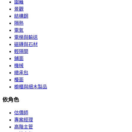
圍籬
景觀
結構鋼
隔熱
電氣
電梯與輸送
磁磚與石材
輕隔間
鋪面
機械
總承包
檯面
櫥櫃與細木製品
依角色
估價師
專案經理
高階主管