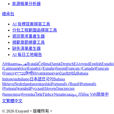
能源帳單分析器
總承包
AI 投標提案撰寫工具
分包工程範圍函撰寫工具
資訊需求書產生器
規範章節摘要工具
缺失清單產生器
AI 每日工地報告
Afrikaans
العربية
català
Čeština
Dansk
Deutsch
Ελληνικά
English
Españo
(Latinoamérica)
Español (España)
Suomi
Français (Canada)
Français
(France)
עברית
हिन्दी
Hrvatski
magyar
Հայերեն
Bahasa
Indonesia
Italiano
日本語
한국어
Bahasa
Melayu
Nederlands
norsk
polski
Português (Brasil)
Português
(Portugal)
română
Русский
Slovenčina
српски
(ћирилица)
Svenska
ไทย
Türkçe
Українська
اردو
Tiếng Việt
简体中
文
繁體中文
© 2026 Exayard。版權所有。