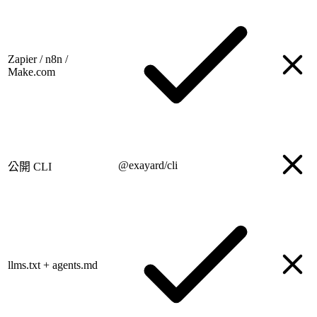
Zapier / n8n /
Make.com
@exayard/cli
公開 CLI
llms.txt + agents.md