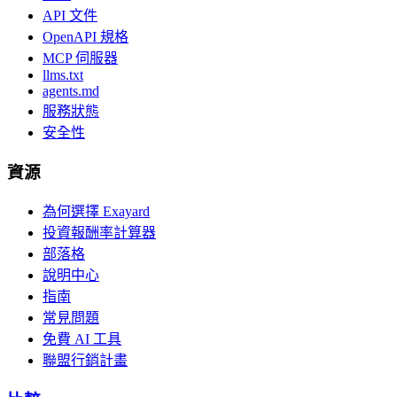
API 文件
OpenAPI 規格
MCP 伺服器
llms.txt
agents.md
服務狀態
安全性
資源
為何選擇 Exayard
投資報酬率計算器
部落格
說明中心
指南
常見問題
免費 AI 工具
聯盟行銷計畫