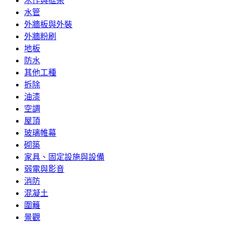
木作與框架
水管
外牆板與外裝
外牆粉刷
地板
防水
其他工種
拆除
油漆
空調
屋頂
玻璃帷幕
砌築
家具、固定設施與設備
弱電與影音
消防
混凝土
圍籬
景觀