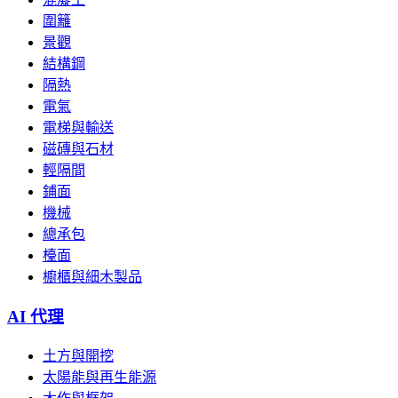
圍籬
景觀
結構鋼
隔熱
電氣
電梯與輸送
磁磚與石材
輕隔間
鋪面
機械
總承包
檯面
櫥櫃與細木製品
AI 代理
土方與開挖
太陽能與再生能源