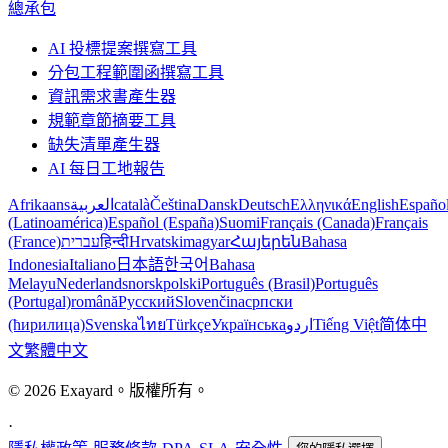
總承包
AI 投標提案撰寫工具
分包工程範圍函撰寫工具
資訊需求書產生器
規範章節摘要工具
缺失清單產生器
AI 每日工地報告
Afrikaans
العربية
català
Čeština
Dansk
Deutsch
Ελληνικά
English
Españo
(Latinoamérica)
Español (España)
Suomi
Français (Canada)
Français
(France)
עברית
हिन्दी
Hrvatski
magyar
Հայերեն
Bahasa
Indonesia
Italiano
日本語
한국어
Bahasa
Melayu
Nederlands
norsk
polski
Português (Brasil)
Português
(Portugal)
română
Русский
Slovenčina
српски
(ћирилица)
Svenska
ไทย
Türkçe
Українська
اردو
Tiếng Việt
简体中
文
繁體中文
© 2026 Exayard。版權所有。
·