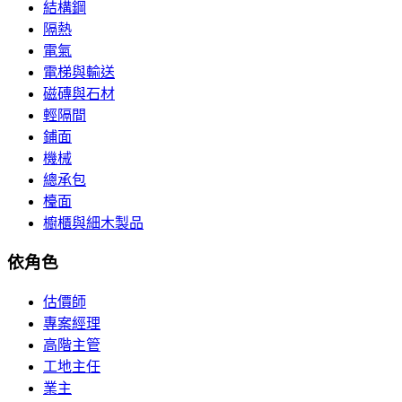
結構鋼
隔熱
電氣
電梯與輸送
磁磚與石材
輕隔間
鋪面
機械
總承包
檯面
櫥櫃與細木製品
依角色
估價師
專案經理
高階主管
工地主任
業主