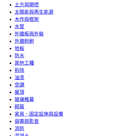
土方與開挖
太陽能與再生能源
木作與框架
水管
外牆板與外裝
外牆粉刷
地板
防水
其他工種
拆除
油漆
空調
屋頂
玻璃帷幕
砌築
家具、固定設施與設備
弱電與影音
消防
混凝土