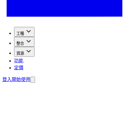
工種
整合
資源
功能
定價
登入
開始使用
取潛在客戶。
費建置您的代理