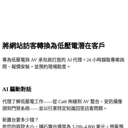
將網站訪客轉換為低壓電潛在客戶
專為低壓電與 AV 承包商打造的 AI 代理。24 小時擷取專案詢
問、報價安裝，並預約現場勘查。
AI 驅動對話
代理了解低壓電工作——從 Cat6 佈線到 AV 整合、安防攝像
頭到門禁系統——並以行業特定知識回答訪客問題。
新露台要多少錢？
依您的庭院大小，鋪石露台通常為 3,200–4,800 美元。想看預