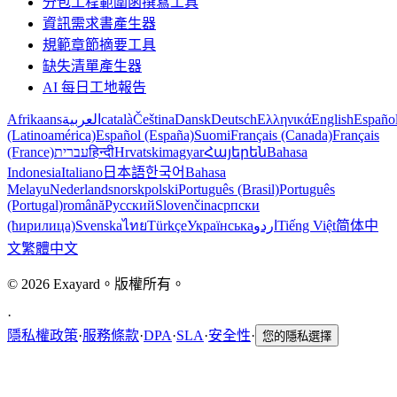
分包工程範圍函撰寫工具
資訊需求書產生器
規範章節摘要工具
缺失清單產生器
AI 每日工地報告
Afrikaans
العربية
català
Čeština
Dansk
Deutsch
Ελληνικά
English
Españo
(Latinoamérica)
Español (España)
Suomi
Français (Canada)
Français
(France)
עברית
हिन्दी
Hrvatski
magyar
Հայերեն
Bahasa
Indonesia
Italiano
日本語
한국어
Bahasa
Melayu
Nederlands
norsk
polski
Português (Brasil)
Português
(Portugal)
română
Русский
Slovenčina
српски
(ћирилица)
Svenska
ไทย
Türkçe
Українська
اردو
Tiếng Việt
简体中
文
繁體中文
© 2026 Exayard。版權所有。
·
隱私權政策
·
服務條款
·
DPA
·
SLA
·
安全性
·
您的隱私選擇