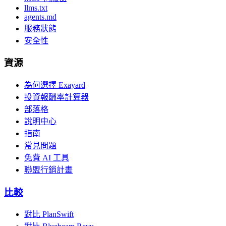
llms.txt
agents.md
服務狀態
安全性
資源
為何選擇 Exayard
投資報酬率計算器
部落格
說明中心
指南
常見問題
免費 AI 工具
聯盟行銷計畫
比較
對比 PlanSwift