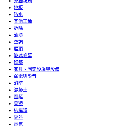
外牆粉刷
地板
防水
其他工種
拆除
油漆
空調
屋頂
玻璃帷幕
砌築
家具、固定設施與設備
弱電與影音
消防
混凝土
圍籬
景觀
結構鋼
隔熱
電氣