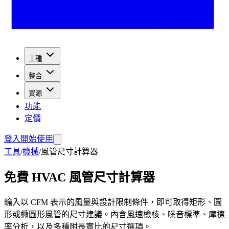
工種
整合
資源
功能
定價
登入
開始使用
工具
/
機械
/
風管尺寸計算器
免費 HVAC 風管尺寸計算器
輸入以 CFM 表示的風量與設計限制條件，即可取得矩形、圓
形或橢圓形風管的尺寸建議。內含風速檢核、噪音標準、摩擦
率分析，以及多種附長寬比的尺寸選項。