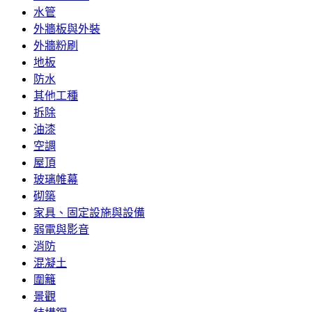
水管
外牆板與外裝
外牆粉刷
地板
防水
其他工種
拆除
油漆
空調
屋頂
玻璃帷幕
砌築
家具、固定設施與設備
弱電與影音
消防
混凝土
圍籬
景觀