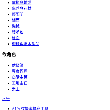
電梯與輸送
磁磚與石材
輕隔間
鋪面
機械
總承包
檯面
櫥櫃與細木製品
依角色
估價師
專案經理
高階主管
工地主任
業主
水管
AI 投標提案撰寫工具