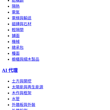
結構鋼
隔熱
電氣
電梯與輸送
磁磚與石材
輕隔間
鋪面
機械
總承包
檯面
櫥櫃與細木製品
AI 代理
土方與開挖
太陽能與再生能源
木作與框架
水管
外牆板與外裝