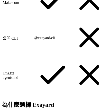
Make.com
@exayard/cli
公開 CLI
llms.txt +
agents.md
為什麼選擇 Exayard