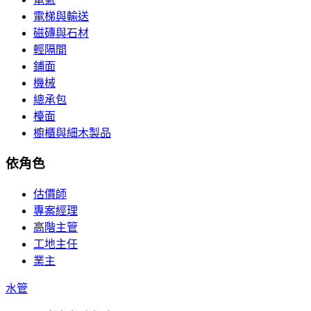
電梯與輸送
磁磚與石材
輕隔間
鋪面
機械
總承包
檯面
櫥櫃與細木製品
依角色
估價師
專案經理
高階主管
工地主任
業主
水管