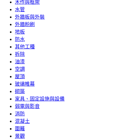
木作與框架
水管
外牆板與外裝
外牆粉刷
地板
防水
其他工種
拆除
油漆
空調
屋頂
玻璃帷幕
砌築
家具、固定設施與設備
弱電與影音
消防
混凝土
圍籬
景觀