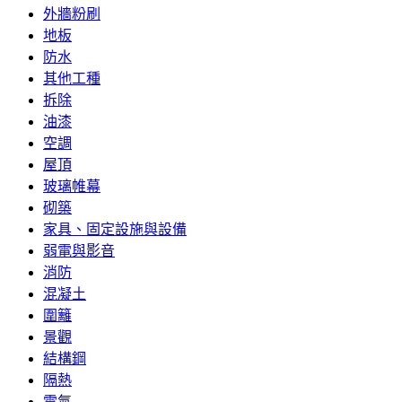
外牆粉刷
地板
防水
其他工種
拆除
油漆
空調
屋頂
玻璃帷幕
砌築
家具、固定設施與設備
弱電與影音
消防
混凝土
圍籬
景觀
結構鋼
隔熱
電氣