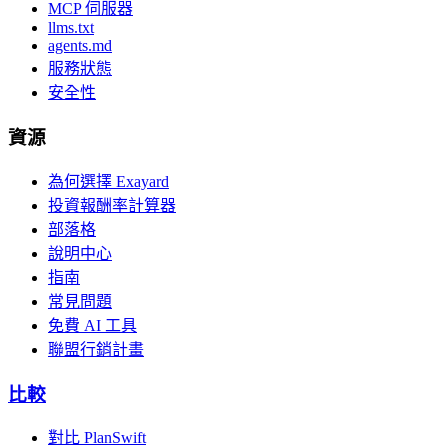
MCP 伺服器
llms.txt
agents.md
服務狀態
安全性
資源
為何選擇 Exayard
投資報酬率計算器
部落格
說明中心
指南
常見問題
免費 AI 工具
聯盟行銷計畫
比較
對比 PlanSwift