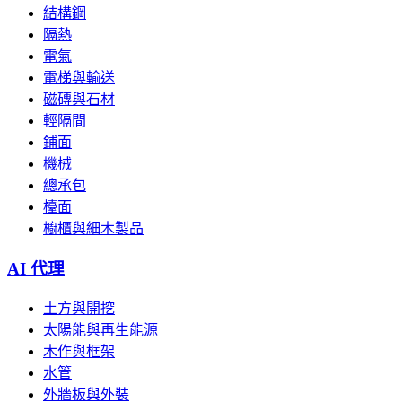
結構鋼
隔熱
電氣
電梯與輸送
磁磚與石材
輕隔間
鋪面
機械
總承包
檯面
櫥櫃與細木製品
AI 代理
土方與開挖
太陽能與再生能源
木作與框架
水管
外牆板與外裝