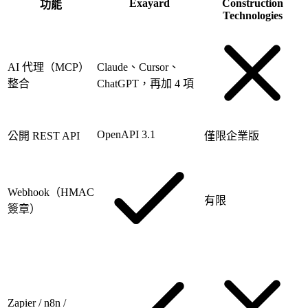
Exayard
Construction
功能
Technologies
AI 代理（MCP）
Claude、Cursor、
整合
ChatGPT，再加 4 項
OpenAPI 3.1
公開 REST API
僅限企業版
Webhook（HMAC
有限
簽章）
Zapier / n8n /