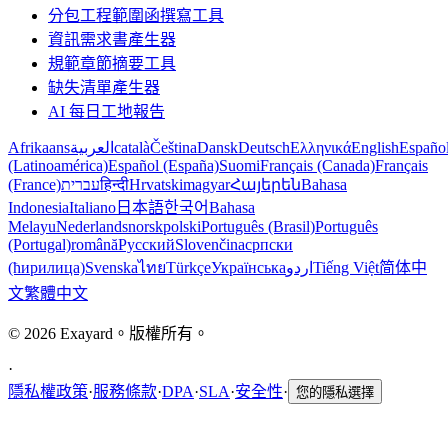
分包工程範圍函撰寫工具
資訊需求書產生器
規範章節摘要工具
缺失清單產生器
AI 每日工地報告
Afrikaans
العربية
català
Čeština
Dansk
Deutsch
Ελληνικά
English
Españo
(Latinoamérica)
Español (España)
Suomi
Français (Canada)
Français
(France)
עברית
हिन्दी
Hrvatski
magyar
Հայերեն
Bahasa
Indonesia
Italiano
日本語
한국어
Bahasa
Melayu
Nederlands
norsk
polski
Português (Brasil)
Português
(Portugal)
română
Русский
Slovenčina
српски
(ћирилица)
Svenska
ไทย
Türkçe
Українська
اردو
Tiếng Việt
简体中
文
繁體中文
© 2026 Exayard。版權所有。
·
隱私權政策
·
服務條款
·
DPA
·
SLA
·
安全性
·
您的隱私選擇