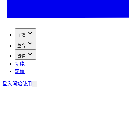
工種
整合
資源
功能
定價
登入
開始使用
捉潛在客戶。
費建置您的代理