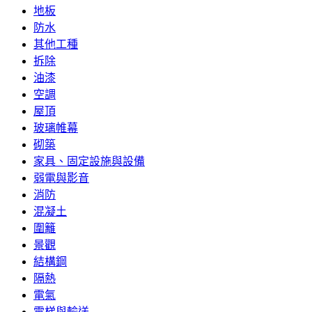
地板
防水
其他工種
拆除
油漆
空調
屋頂
玻璃帷幕
砌築
家具、固定設施與設備
弱電與影音
消防
混凝土
圍籬
景觀
結構鋼
隔熱
電氣
電梯與輸送