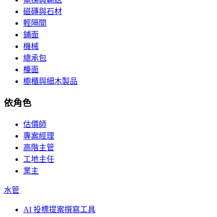
磁磚與石材
輕隔間
鋪面
機械
總承包
檯面
櫥櫃與細木製品
依角色
估價師
專案經理
高階主管
工地主任
業主
水管
AI 投標提案撰寫工具