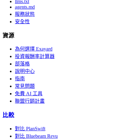
llms.txt
agents.md
服務狀態
安全性
資源
為何選擇 Exayard
投資報酬率計算器
部落格
說明中心
指南
常見問題
免費 AI 工具
聯盟行銷計畫
比較
對比 PlanSwift
對比 Bluebeam Revu