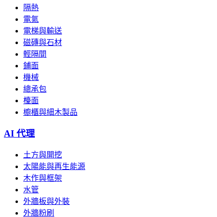
隔熱
電氣
電梯與輸送
磁磚與石材
輕隔間
鋪面
機械
總承包
檯面
櫥櫃與細木製品
AI 代理
土方與開挖
太陽能與再生能源
木作與框架
水管
外牆板與外裝
外牆粉刷