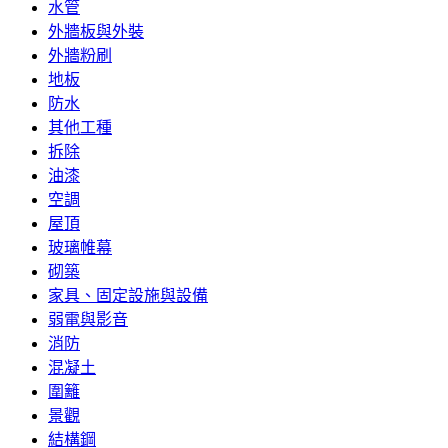
水管
外牆板與外裝
外牆粉刷
地板
防水
其他工種
拆除
油漆
空調
屋頂
玻璃帷幕
砌築
家具、固定設施與設備
弱電與影音
消防
混凝土
圍籬
景觀
結構鋼