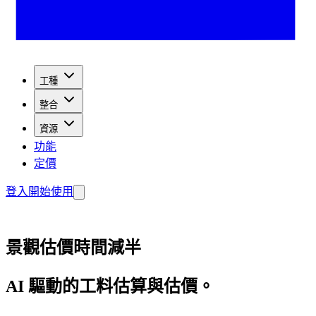
工種
整合
資源
功能
定價
登入
開始使用
景觀估價時間減半
AI 驅動的工料估算與估價。