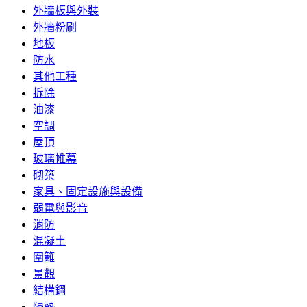
外牆板與外裝
外牆粉刷
地板
防水
其他工種
拆除
油漆
空調
屋頂
玻璃帷幕
砌築
家具、固定設施與設備
弱電與影音
消防
混凝土
圍籬
景觀
結構鋼
隔熱