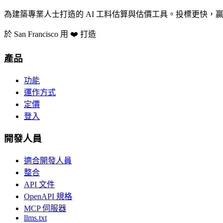
為建築專業人士打造的 AI 工料估算與估價工具。投標更快，
於 San Francisco 用 ❤️ 打造
產品
功能
運作方式
定價
登入
開發人員
適合開發人員
整合
API 文件
OpenAPI 規格
MCP 伺服器
llms.txt