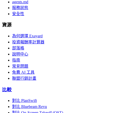
agents.md
服務狀態
安全性
資源
為何選擇 Exayard
投資報酬率計算器
部落格
說明中心
指南
常見問題
免費 AI 工具
聯盟行銷計畫
比較
對比 PlanSwift
對比 Bluebeam Revu
對比 On-Screen Takeoff (OST)