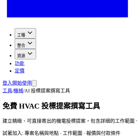
工種
整合
資源
功能
定價
登入
開始使用
工具
/
機械
/
AI 投標提案撰寫工具
免費 HVAC 投標提案撰寫工具
建立精緻、可直接寄出的機電投標提案，包含詳細的工作範圍、
試著加入
:
專案名稱與地點 · 工作範圍 · 報價與付款條件