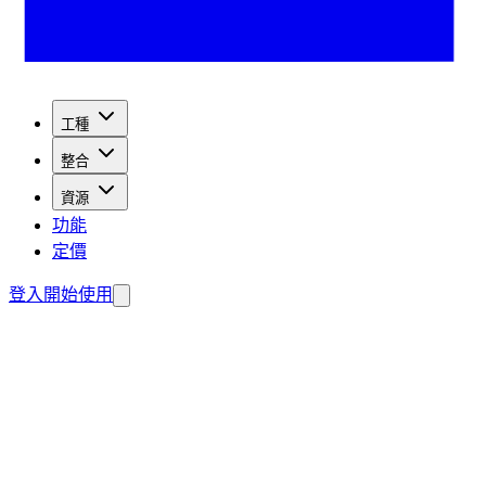
工種
整合
資源
功能
定價
登入
開始使用
取潛在客戶。
費建置您的代理