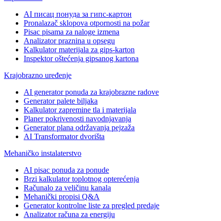
AI писац понуда за гипс-картон
Pronalazač sklopova otpornosti na požar
Pisac pisama za naloge izmena
Analizator praznina u opsegu
Kalkulator materijala za gips-karton
Inspektor oštećenja gipsanog kartona
Krajobrazno uređenje
AI generator ponuda za krajobrazne radove
Generator palete biljaka
Kalkulator zapremine tla i materijala
Planer pokrivenosti navodnjavanja
Generator plana održavanja pejzaža
AI Transformator dvorišta
Mehaničko instalaterstvo
AI pisac ponuda za ponude
Brzi kalkulator toplotnog opterećenja
Računalo za veličinu kanala
Mehanički propisi Q&A
Generator kontrolne liste za pregled predaje
Analizator računa za energiju