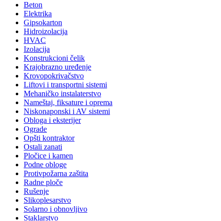
Beton
Elektrika
Gipsokarton
Hidroizolacija
HVAC
Izolacija
Konstrukcioni čelik
Krajobrazno uređenje
Krovopokrivačstvo
Liftovi i transportni sistemi
Mehaničko instalaterstvo
Nameštaj, fiksature i oprema
Niskonaponski i AV sistemi
Obloga i eksterijer
Ograde
Opšti kontraktor
Ostali zanati
Pločice i kamen
Podne obloge
Protivpožarna zaštita
Radne ploče
Rušenje
Slikoplesarstvo
Solarno i obnovljivo
Staklarstvo