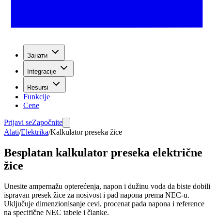
Занати
Integracije
Resursi
Funkcije
Cene
Prijavi se
Započnite
Alati
/
Elektrika
/
Kalkulator preseka žice
Besplatan kalkulator preseka električne
žice
Unesite ampernažu opterećenja, napon i dužinu voda da biste dobili
ispravan presek žice za nosivost i pad napona prema NEC-u.
Uključuje dimenzionisanje cevi, procenat pada napona i reference
na specifične NEC tabele i članke.