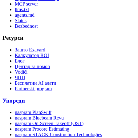
MCP server
llms.txt
agents.md
Status
Bezbednost
Ресурси
Зашто Exayard
Калкулатор ROI
Блог
Центар за помоћ
Vodiči
ЧПП
Бесплатни AI алати
Partnerski program
Упореди
naspram PlanSwift
naspram Bluebeam Revu
naspram On-Screen Takeoff (OST)
naspram Procore Estimating
naspram STACK Construction Technologies