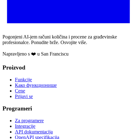
Pogonjeni AI-jem računi količina i procene za građevinske
profesionalce. Ponudite brže. Osvojite više.
Napravljeno s ❤️ u San Franciscu
Proizvod
Funkcije
Како функционише
Cene
Prijavi se
Programeri
Za programere
Integracije
API dokumentacija
OpenAPI specifikacija