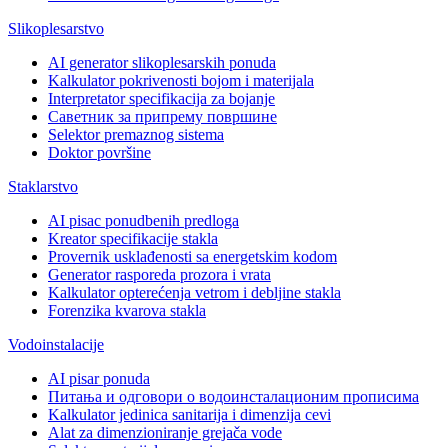
Slikoplesarstvo
AI generator slikoplesarskih ponuda
Kalkulator pokrivenosti bojom i materijala
Interpretator specifikacija za bojanje
Саветник за припрему површине
Selektor premaznog sistema
Doktor površine
Staklarstvo
AI pisac ponudbenih predloga
Kreator specifikacije stakla
Provernik usklađenosti sa energetskim kodom
Generator rasporeda prozora i vrata
Kalkulator opterećenja vetrom i debljine stakla
Forenzika kvarova stakla
Vodoinstalacije
AI pisar ponuda
Питања и одговори о водоинсталационим прописима
Kalkulator jedinica sanitarija i dimenzija cevi
Alat za dimenzioniranje grejača vode