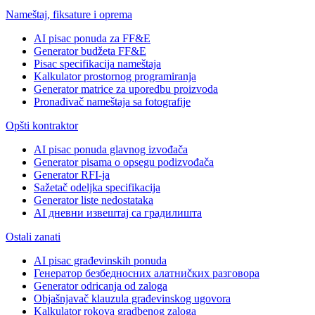
Nameštaj, fiksature i oprema
AI pisac ponuda za FF&E
Generator budžeta FF&E
Pisac specifikacija nameštaja
Kalkulator prostornog programiranja
Generator matrice za uporedbu proizvoda
Pronađivač nameštaja sa fotografije
Opšti kontraktor
AI pisac ponuda glavnog izvođača
Generator pisama o opsegu podizvođača
Generator RFI-ja
Sažetač odeljka specifikacija
Generator liste nedostataka
AI дневни извештај са градилишта
Ostali zanati
AI pisac građevinskih ponuda
Генератор безбедносних алатниčких разговора
Generator odricanja od zaloga
Objašnjavač klauzula građevinskog ugovora
Kalkulator rokova gradbenog zaloga