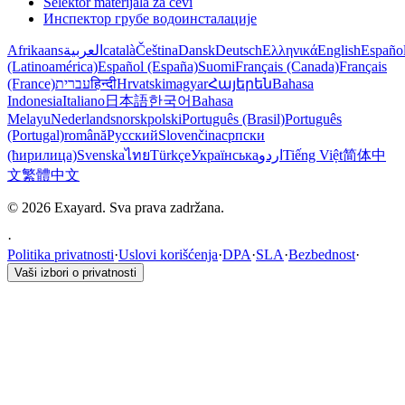
Selektor materijala za cevi
Инспектор грубе водоинсталације
Afrikaans
العربية
català
Čeština
Dansk
Deutsch
Ελληνικά
English
Españo
(Latinoamérica)
Español (España)
Suomi
Français (Canada)
Français
(France)
עברית
हिन्दी
Hrvatski
magyar
Հայերեն
Bahasa
Indonesia
Italiano
日本語
한국어
Bahasa
Melayu
Nederlands
norsk
polski
Português (Brasil)
Português
(Portugal)
română
Русский
Slovenčina
српски
(ћирилица)
Svenska
ไทย
Türkçe
Українська
اردو
Tiếng Việt
简体中
文
繁體中文
© 2026 Exayard. Sva prava zadržana.
·
Politika privatnosti
·
Uslovi korišćenja
·
DPA
·
SLA
·
Bezbednost
·
Vaši izbori o privatnosti