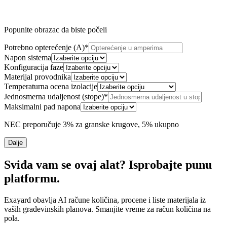
Popunite obrazac da biste počeli
Potrebno opterećenje (A)
*
Napon sistema
Konfiguracija faze
Materijal provodnika
Temperaturna ocena izolacije
Jednosmerna udaljenost (stope)
*
Maksimalni pad napona
NEC preporučuje 3% za granske krugove, 5% ukupno
Dalje
Sviđa vam se ovaj alat? Isprobajte punu
platformu.
Exayard obavlja AI račune količina, procene i liste materijala iz
vaših građevinskih planova. Smanjite vreme za račun količina na
pola.