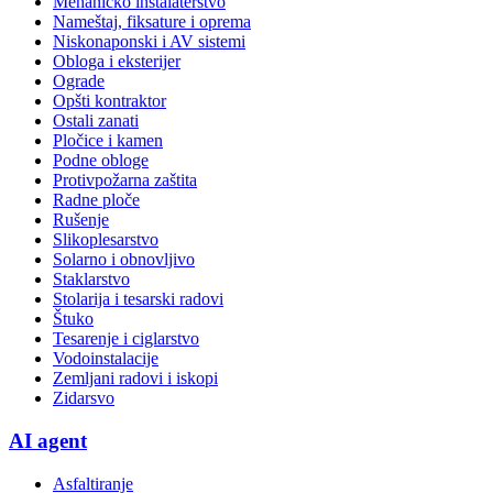
Mehaničko instalaterstvo
Nameštaj, fiksature i oprema
Niskonaponski i AV sistemi
Obloga i eksterijer
Ograde
Opšti kontraktor
Ostali zanati
Pločice i kamen
Podne obloge
Protivpožarna zaštita
Radne ploče
Rušenje
Slikoplesarstvo
Solarno i obnovljivo
Staklarstvo
Stolarija i tesarski radovi
Štuko
Tesarenje i ciglarstvo
Vodoinstalacije
Zemljani radovi i iskopi
Zidarsvo
AI agent
Asfaltiranje