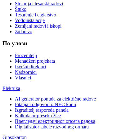
Stolarija i tesarski radovi
Štuko
Tesarenje i ciglarstvo
Vodoinstalacije
Zemljani radovi i iskopi
Zidarsvo
По улози
Procenitelji
Menadžeri projekata
Izvršni direktori
Nadzornici
Vlasnici
Elektrika
AI generator ponuda za električne radove
Pitanja i odgovori o NEC kodu
Izgraditelj rasporeda panela
Kalkulator preseka žice
Прегледач електричног опсега радова
Digitalizator tabele razvodnog ormara
Gipsokarton