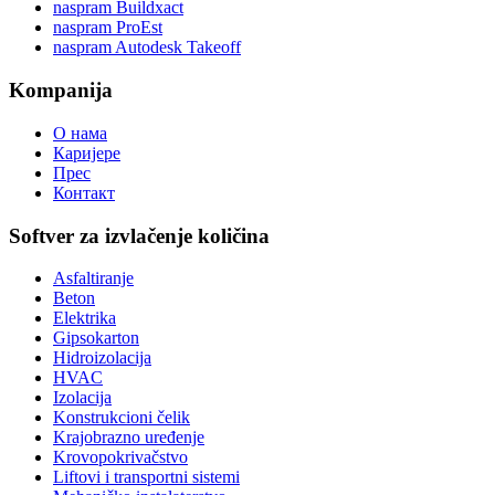
naspram Buildxact
naspram ProEst
naspram Autodesk Takeoff
Kompanija
О нама
Каријере
Прес
Контакт
Softver za izvlačenje količina
Asfaltiranje
Beton
Elektrika
Gipsokarton
Hidroizolacija
HVAC
Izolacija
Konstrukcioni čelik
Krajobrazno uređenje
Krovopokrivačstvo
Liftovi i transportni sistemi