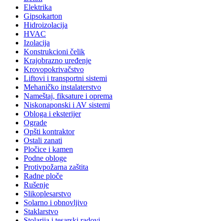
Elektrika
Gipsokarton
Hidroizolacija
HVAC
Izolacija
Konstrukcioni čelik
Krajobrazno uređenje
Krovopokrivačstvo
Liftovi i transportni sistemi
Mehaničko instalaterstvo
Nameštaj, fiksature i oprema
Niskonaponski i AV sistemi
Obloga i eksterijer
Ograde
Opšti kontraktor
Ostali zanati
Pločice i kamen
Podne obloge
Protivpožarna zaštita
Radne ploče
Rušenje
Slikoplesarstvo
Solarno i obnovljivo
Staklarstvo
Stolarija i tesarski radovi