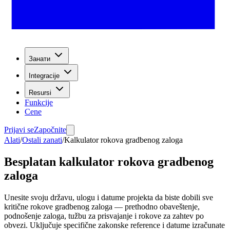
Занати
Integracije
Resursi
Funkcije
Cene
Prijavi se
Započnite
Alati
/
Ostali zanati
/
Kalkulator rokova gradbenog zaloga
Besplatan kalkulator rokova gradbenog
zaloga
Unesite svoju državu, ulogu i datume projekta da biste dobili sve
kritične rokove gradbenog zaloga — prethodno obaveštenje,
podnošenje zaloga, tužbu za prisvajanje i rokove za zahtev po
obvezi. Uključuje specifične zakonske reference i datume izračunate