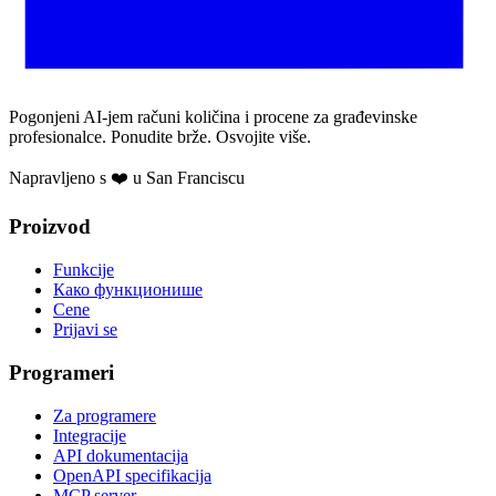
Pogonjeni AI-jem računi količina i procene za građevinske
profesionalce. Ponudite brže. Osvojite više.
Napravljeno s ❤️ u San Franciscu
Proizvod
Funkcije
Како функционише
Cene
Prijavi se
Programeri
Za programere
Integracije
API dokumentacija
OpenAPI specifikacija
MCP server