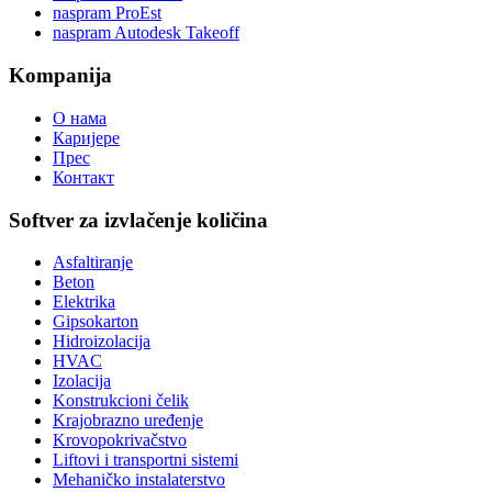
naspram ProEst
naspram Autodesk Takeoff
Kompanija
О нама
Каријере
Прес
Контакт
Softver za izvlačenje količina
Asfaltiranje
Beton
Elektrika
Gipsokarton
Hidroizolacija
HVAC
Izolacija
Konstrukcioni čelik
Krajobrazno uređenje
Krovopokrivačstvo
Liftovi i transportni sistemi
Mehaničko instalaterstvo