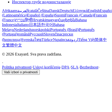
Инспектор грубе водоинсталације
Afrikaans
العربية
català
Čeština
Dansk
Deutsch
Ελληνικά
English
Españo
(Latinoamérica)
Español (España)
Suomi
Français (Canada)
Français
(France)
עברית
हिन्दी
Hrvatski
magyar
Հայերեն
Bahasa
Indonesia
Italiano
日本語
한국어
Bahasa
Melayu
Nederlands
norsk
polski
Português (Brasil)
Português
(Portugal)
română
Русский
Slovenčina
српски
(ћирилица)
Svenska
ไทย
Türkçe
Українська
اردو
Tiếng Việt
简体中
文
繁體中文
© 2026 Exayard. Sva prava zadržana.
·
Politika privatnosti
·
Uslovi korišćenja
·
DPA
·
SLA
·
Bezbednost
·
Vaši izbori o privatnosti