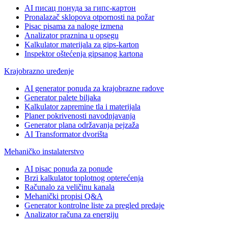
AI писац понуда за гипс-картон
Pronalazač sklopova otpornosti na požar
Pisac pisama za naloge izmena
Analizator praznina u opsegu
Kalkulator materijala za gips-karton
Inspektor oštećenja gipsanog kartona
Krajobrazno uređenje
AI generator ponuda za krajobrazne radove
Generator palete biljaka
Kalkulator zapremine tla i materijala
Planer pokrivenosti navodnjavanja
Generator plana održavanja pejzaža
AI Transformator dvorišta
Mehaničko instalaterstvo
AI pisac ponuda za ponude
Brzi kalkulator toplotnog opterećenja
Računalo za veličinu kanala
Mehanički propisi Q&A
Generator kontrolne liste za pregled predaje
Analizator računa za energiju