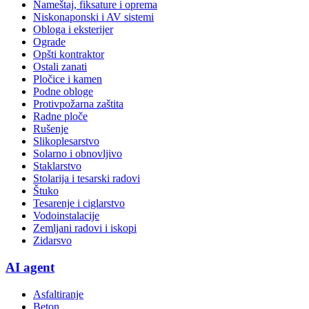
Nameštaj, fiksature i oprema
Niskonaponski i AV sistemi
Obloga i eksterijer
Ograde
Opšti kontraktor
Ostali zanati
Pločice i kamen
Podne obloge
Protivpožarna zaštita
Radne ploče
Rušenje
Slikoplesarstvo
Solarno i obnovljivo
Staklarstvo
Stolarija i tesarski radovi
Štuko
Tesarenje i ciglarstvo
Vodoinstalacije
Zemljani radovi i iskopi
Zidarsvo
AI agent
Asfaltiranje
Beton