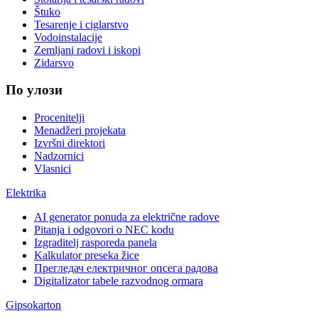
Štuko
Tesarenje i ciglarstvo
Vodoinstalacije
Zemljani radovi i iskopi
Zidarsvo
По улози
Procenitelji
Menadžeri projekata
Izvršni direktori
Nadzornici
Vlasnici
Elektrika
AI generator ponuda za električne radove
Pitanja i odgovori o NEC kodu
Izgraditelj rasporeda panela
Kalkulator preseka žice
Прегледач електричног опсега радова
Digitalizator tabele razvodnog ormara
Gipsokarton