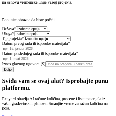
na osnovu vremenske linije vašeg projekta.
Popunite obrazac da biste počeli
Država
*
Uloga
*
Tip projekta
*
Datum prvog rada ili isporuke materijala
*
Datum poslednjeg rada ili isporuke materijala
*
Iznos glavnog ugovora ($)
Dalje
Sviđa vam se ovaj alat? Isprobajte punu
platformu.
Exayard obavlja AI račune količina, procene i liste materijala iz
vaših građevinskih planova. Smanjite vreme za račun količina na
pola.