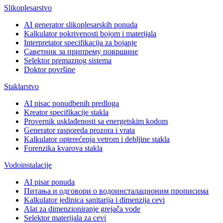
Slikoplesarstvo
AI generator slikoplesarskih ponuda
Kalkulator pokrivenosti bojom i materijala
Interpretator specifikacija za bojanje
Саветник за припрему површине
Selektor premaznog sistema
Doktor površine
Staklarstvo
AI pisac ponudbenih predloga
Kreator specifikacije stakla
Provernik usklađenosti sa energetskim kodom
Generator rasporeda prozora i vrata
Kalkulator opterećenja vetrom i debljine stakla
Forenzika kvarova stakla
Vodoinstalacije
AI pisar ponuda
Питања и одговори о водоинсталационим прописима
Kalkulator jedinica sanitarija i dimenzija cevi
Alat za dimenzioniranje grejača vode
Selektor materijala za cevi