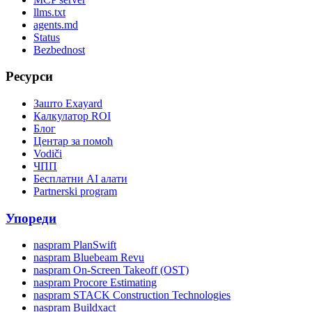
llms.txt
agents.md
Status
Bezbednost
Ресурси
Зашто Exayard
Калкулатор ROI
Блог
Центар за помоћ
Vodiči
ЧПП
Бесплатни AI алати
Partnerski program
Упореди
naspram PlanSwift
naspram Bluebeam Revu
naspram On-Screen Takeoff (OST)
naspram Procore Estimating
naspram STACK Construction Technologies
naspram Buildxact