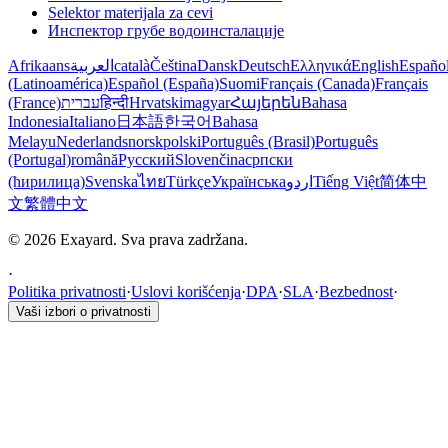
Selektor materijala za cevi
Инспектор грубе водоинсталације
Afrikaans
العربية
català
Čeština
Dansk
Deutsch
Ελληνικά
English
Españo
(Latinoamérica)
Español (España)
Suomi
Français (Canada)
Français
(France)
עברית
हिन्दी
Hrvatski
magyar
Հայերեն
Bahasa
Indonesia
Italiano
日本語
한국어
Bahasa
Melayu
Nederlands
norsk
polski
Português (Brasil)
Português
(Portugal)
română
Русский
Slovenčina
српски
(ћирилица)
Svenska
ไทย
Türkçe
Українська
اردو
Tiếng Việt
简体中
文
繁體中文
© 2026 Exayard. Sva prava zadržana.
·
Politika privatnosti
·
Uslovi korišćenja
·
DPA
·
SLA
·
Bezbednost
·
Vaši izbori o privatnosti