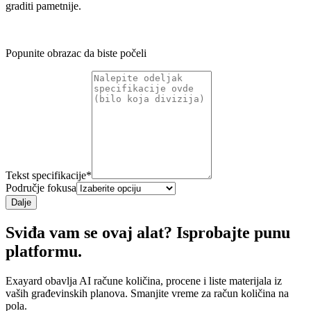
graditi pametnije.
Popunite obrazac da biste počeli
Tekst specifikacije
*
Područje fokusa
Dalje
Sviđa vam se ovaj alat? Isprobajte punu
platformu.
Exayard obavlja AI račune količina, procene i liste materijala iz
vaših građevinskih planova. Smanjite vreme za račun količina na
pola.