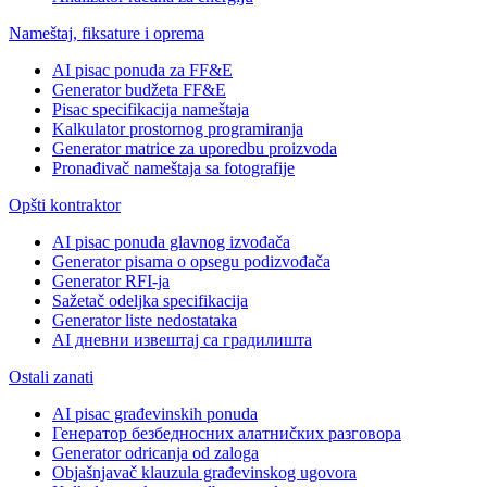
Nameštaj, fiksature i oprema
AI pisac ponuda za FF&E
Generator budžeta FF&E
Pisac specifikacija nameštaja
Kalkulator prostornog programiranja
Generator matrice za uporedbu proizvoda
Pronađivač nameštaja sa fotografije
Opšti kontraktor
AI pisac ponuda glavnog izvođača
Generator pisama o opsegu podizvođača
Generator RFI-ja
Sažetač odeljka specifikacija
Generator liste nedostataka
AI дневни извештај са градилишта
Ostali zanati
AI pisac građevinskih ponuda
Генератор безбедносних алатниčких разговора
Generator odricanja od zaloga
Objašnjavač klauzula građevinskog ugovora