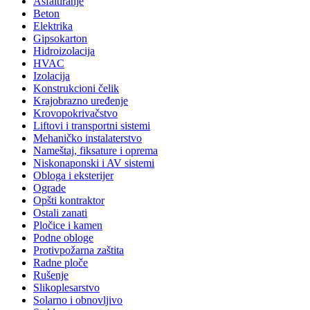
Asfaltiranje
Beton
Elektrika
Gipsokarton
Hidroizolacija
HVAC
Izolacija
Konstrukcioni čelik
Krajobrazno uređenje
Krovopokrivačstvo
Liftovi i transportni sistemi
Mehaničko instalaterstvo
Nameštaj, fiksature i oprema
Niskonaponski i AV sistemi
Obloga i eksterijer
Ograde
Opšti kontraktor
Ostali zanati
Pločice i kamen
Podne obloge
Protivpožarna zaštita
Radne ploče
Rušenje
Slikoplesarstvo
Solarno i obnovljivo