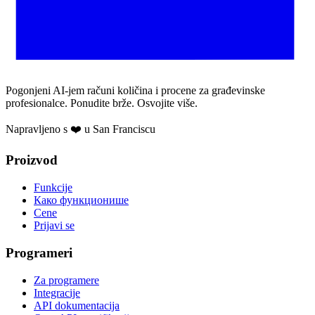
Pogonjeni AI-jem računi količina i procene za građevinske
profesionalce. Ponudite brže. Osvojite više.
Napravljeno s ❤️ u San Franciscu
Proizvod
Funkcije
Како функционише
Cene
Prijavi se
Programeri
Za programere
Integracije
API dokumentacija