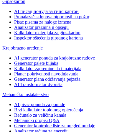
Gipsokarton
AI писац понуда за гипс-картон
Pronalazač sklopova otpornosti na požar
Pisac pisama za naloge izmena
Analizator praznina u opsegu
Kalkulator materijala za gips-karton
Inspektor oštećenja gipsanog kartona
Krajobrazno uređenje
AI generator ponuda za krajobrazne radove
Generator palete biljaka
Kalkulator zapremine tla i materijala
Planer pokrivenosti navodnjavanja
Generator plana održavanja pejzaža
AI Transformator dvorišta
Mehaničko instalaterstvo
AI pisac ponuda za ponude
Brzi kalkulator toplotnog opterećenja
Računalo za veličinu kanala
Mehanički propisi Q&A
Generator kontrolne liste za pregled predaje
Analizator računa za energiju