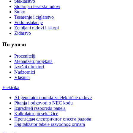
Staklarstvo
Stolarija i tesarski radovi
Štuko
Tesarenje i ciglarstvo
Vodoinstalacije
Zemljani radovi i iskopi
Zidarsvo
По улози
Procenitelji
Menadžeri projekata
Izvršni direktori
Nadzornici
Vlasnici
Elektrika
AI generator ponuda za električne radove
Pitanja i odgovori o NEC kodu
Izgraditelj rasporeda panela
Kalkulator preseka žice
Прегледач електричног опсега радова
Digitalizator tabele razvodnog ormara