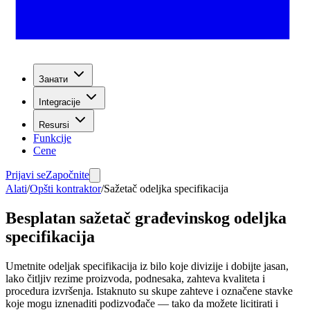
Занати
Integracije
Resursi
Funkcije
Cene
Prijavi se
Započnite
Alati
/
Opšti kontraktor
/
Sažetač odeljka specifikacija
Besplatan sažetač građevinskog odeljka
specifikacija
Umetnite odeljak specifikacija iz bilo koje divizije i dobijte jasan,
lako čitljiv rezime proizvoda, podnesaka, zahteva kvaliteta i
procedura izvršenja. Istaknuto su skupe zahteve i označene stavke
koje mogu iznenaditi podizvođače — tako da možete licitirati i