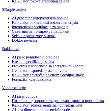
Kalkulator rokova gradbenog zaloga
Slikoplesarstvo
AI generator slikoplesarskih ponuda
Kalkulator pokrivenosti bojom i materijala
Interpretator specifikacija za bojanje
Саветник за припрему површине
Selektor premaznog sistema
Doktor površine
Staklarstvo
AI pisac ponudbenih predloga
Kreator specifikacije stakla
Provernik usklađenosti sa energetskim kodom
Generator rasporeda prozora i vrata
Kalkulator opterećenja vetrom i debljine stakla
Forenzika kvarova stakla
Vodoinstalacije
AI pisar ponuda
Питања и одговори о водоинсталационим прописима
Kalkulator jedinica sanitarija i dimenzija cevi
Alat za dimenzioniranje grejača vode