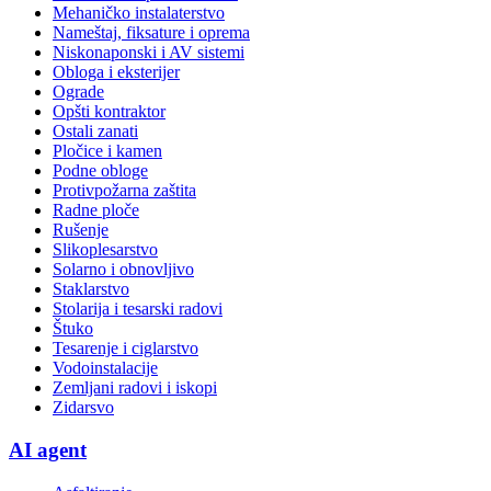
Mehaničko instalaterstvo
Nameštaj, fiksature i oprema
Niskonaponski i AV sistemi
Obloga i eksterijer
Ograde
Opšti kontraktor
Ostali zanati
Pločice i kamen
Podne obloge
Protivpožarna zaštita
Radne ploče
Rušenje
Slikoplesarstvo
Solarno i obnovljivo
Staklarstvo
Stolarija i tesarski radovi
Štuko
Tesarenje i ciglarstvo
Vodoinstalacije
Zemljani radovi i iskopi
Zidarsvo
AI agent