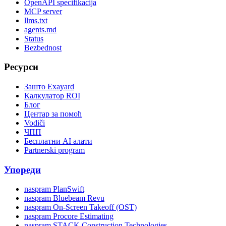
OpenAPI specifikacija
MCP server
llms.txt
agents.md
Status
Bezbednost
Ресурси
Зашто Exayard
Калкулатор ROI
Блог
Центар за помоћ
Vodiči
ЧПП
Бесплатни AI алати
Partnerski program
Упореди
naspram PlanSwift
naspram Bluebeam Revu
naspram On-Screen Takeoff (OST)
naspram Procore Estimating
naspram STACK Construction Technologies