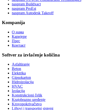
naspram Buildxact
naspram ProEst
naspram Autodesk Takeoff
Kompanija
О нама
Каријере
Прес
Контакт
Softver za izvlačenje količina
Asfaltiranje
Beton
Elektrika
Gipsokarton
Hidroizolacija
HVAC
Izolacija
Konstrukcioni čelik
Krajobrazno uređenje
Krovopokrivačstvo
Liftovi i transportni sistemi