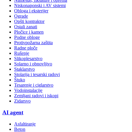
Nameštaj, fiksature i oprema
Niskonaponski i AV sistemi
Obloga i eksterijer
Ograde
Opšti kontraktor
Ostali zanati
Pločice i kamen
Podne obloge
Protivpožarna zaštita
Radne ploče
Rušenje
Slikoplesarstvo
Solarno i obnovljivo
Staklarstvo
Stolarija i tesarski radovi
Štuko
Tesarenje i ciglarstvo
Vodoinstalacije
Zemljani radovi i iskopi
Zidarsvo
AI agent
Asfaltiranje
Beton