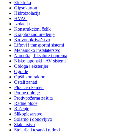
Elektrika
Gipsokarton
Hidroizolacija
HVAC
Izolacija
Konstrukcioni čelik
Krajobrazno uređenje
Krovopokrivačstvo
Liftovi i transportni sistemi
Mehaničko instalaterstvo
Nameštaj, fiksature i oprema
Niskonaponski i AV sistemi
Obloga i eksterijer
Ograde
Opšti kontraktor
Ostali zanati
Pločice i kamen
Podne obloge
Protivpožarna zaštita
Radne ploče
Rušenje
Slikoplesarstvo
Solarno i obnovljivo
Staklarstvo
Stolarija i tesarski radovi