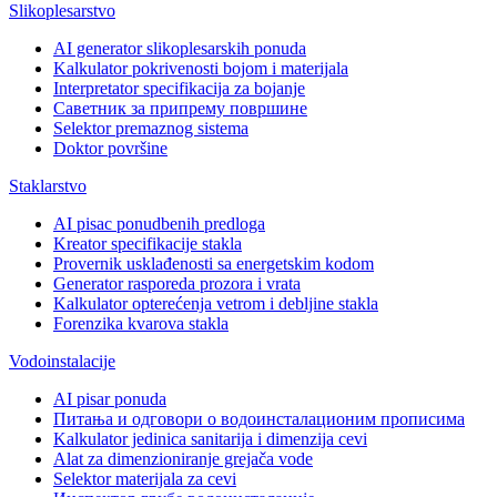
Slikoplesarstvo
AI generator slikoplesarskih ponuda
Kalkulator pokrivenosti bojom i materijala
Interpretator specifikacija za bojanje
Саветник за припрему површине
Selektor premaznog sistema
Doktor površine
Staklarstvo
AI pisac ponudbenih predloga
Kreator specifikacije stakla
Provernik usklađenosti sa energetskim kodom
Generator rasporeda prozora i vrata
Kalkulator opterećenja vetrom i debljine stakla
Forenzika kvarova stakla
Vodoinstalacije
AI pisar ponuda
Питања и одговори о водоинсталационим прописима
Kalkulator jedinica sanitarija i dimenzija cevi
Alat za dimenzioniranje grejača vode
Selektor materijala za cevi