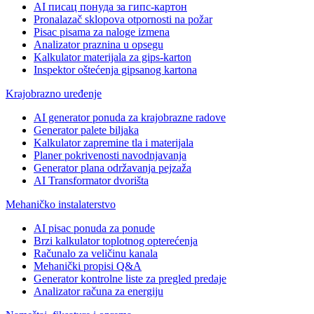
AI писац понуда за гипс-картон
Pronalazač sklopova otpornosti na požar
Pisac pisama za naloge izmena
Analizator praznina u opsegu
Kalkulator materijala za gips-karton
Inspektor oštećenja gipsanog kartona
Krajobrazno uređenje
AI generator ponuda za krajobrazne radove
Generator palete biljaka
Kalkulator zapremine tla i materijala
Planer pokrivenosti navodnjavanja
Generator plana održavanja pejzaža
AI Transformator dvorišta
Mehaničko instalaterstvo
AI pisac ponuda za ponude
Brzi kalkulator toplotnog opterećenja
Računalo za veličinu kanala
Mehanički propisi Q&A
Generator kontrolne liste za pregled predaje
Analizator računa za energiju