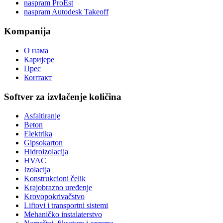
naspram ProEst
naspram Autodesk Takeoff
Kompanija
О нама
Каријере
Прес
Контакт
Softver za izvlačenje količina
Asfaltiranje
Beton
Elektrika
Gipsokarton
Hidroizolacija
HVAC
Izolacija
Konstrukcioni čelik
Krajobrazno uređenje
Krovopokrivačstvo
Liftovi i transportni sistemi
Mehaničko instalaterstvo