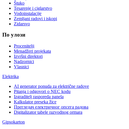
Štuko
Tesarenje i ciglarstvo
Vodoinstalacije
Zemljani radovi i iskopi
Zidarsvo
По улози
Procenitelji
Menadžeri projekata
Izvršni direktori
Nadzornici
Vlasnici
Elektrika
AI generator ponuda za električne radove
Pitanja i odgovori o NEC kodu
Izgraditelj rasporeda panela
Kalkulator preseka žice
Прегледач електричног опсега радова
Digitalizator tabele razvodnog ormara
Gipsokarton