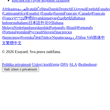
Инспектор грубе водоинсталације
Afrikaans
العربية
català
Čeština
Dansk
Deutsch
Ελληνικά
English
Españo
(Latinoamérica)
Español (España)
Suomi
Français (Canada)
Français
(France)
עברית
हिन्दी
Hrvatski
magyar
Հայերեն
Bahasa
Indonesia
Italiano
日本語
한국어
Bahasa
Melayu
Nederlands
norsk
polski
Português (Brasil)
Português
(Portugal)
română
Русский
Slovenčina
српски
(ћирилица)
Svenska
ไทย
Türkçe
Українська
اردو
Tiếng Việt
简体中
文
繁體中文
© 2026 Exayard. Sva prava zadržana.
·
Politika privatnosti
·
Uslovi korišćenja
·
DPA
·
SLA
·
Bezbednost
·
Vaši izbori o privatnosti