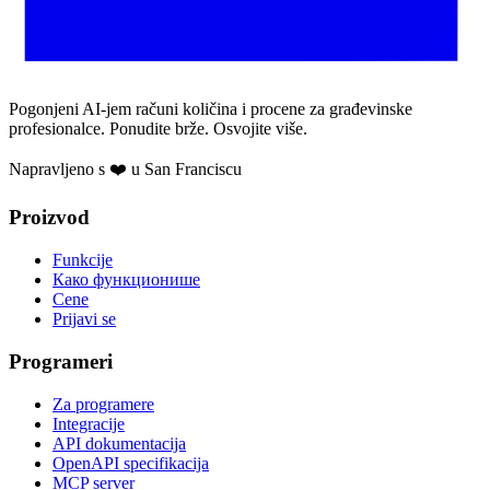
Pogonjeni AI-jem računi količina i procene za građevinske
profesionalce. Ponudite brže. Osvojite više.
Napravljeno s ❤️ u San Franciscu
Proizvod
Funkcije
Како функционише
Cene
Prijavi se
Programeri
Za programere
Integracije
API dokumentacija
OpenAPI specifikacija
MCP server