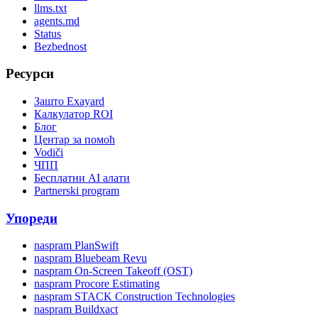
llms.txt
agents.md
Status
Bezbednost
Ресурси
Зашто Exayard
Калкулатор ROI
Блог
Центар за помоћ
Vodiči
ЧПП
Бесплатни AI алати
Partnerski program
Упореди
naspram PlanSwift
naspram Bluebeam Revu
naspram On-Screen Takeoff (OST)
naspram Procore Estimating
naspram STACK Construction Technologies
naspram Buildxact