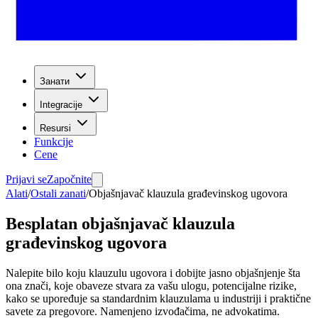
Занати
Integracije
Resursi
Funkcije
Cene
Prijavi se
Započnite
Alati
/
Ostali zanati
/
Objašnjavač klauzula građevinskog ugovora
Besplatan objašnjavač klauzula
građevinskog ugovora
Nalepite bilo koju klauzulu ugovora i dobijte jasno objašnjenje šta
ona znači, koje obaveze stvara za vašu ulogu, potencijalne rizike,
kako se upoređuje sa standardnim klauzulama u industriji i praktične
savete za pregovore. Namenjeno izvođačima, ne advokatima.