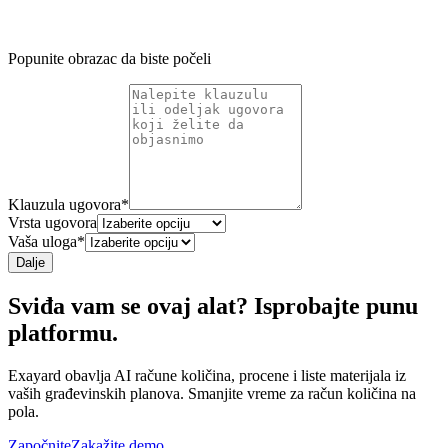
Popunite obrazac da biste počeli
Klauzula ugovora
*
Vrsta ugovora
Vaša uloga
*
Dalje
Sviđa vam se ovaj alat? Isprobajte punu
platformu.
Exayard obavlja AI račune količina, procene i liste materijala iz
vaših građevinskih planova. Smanjite vreme za račun količina na
pola.
Započnite
Zakažite demo