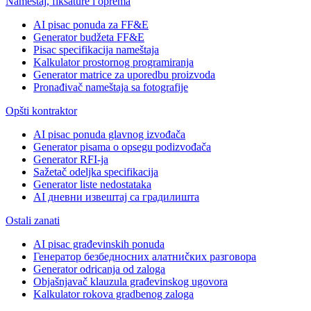
Nameštaj, fiksature i oprema
AI pisac ponuda za FF&E
Generator budžeta FF&E
Pisac specifikacija nameštaja
Kalkulator prostornog programiranja
Generator matrice za uporedbu proizvoda
Pronađivač nameštaja sa fotografije
Opšti kontraktor
AI pisac ponuda glavnog izvođača
Generator pisama o opsegu podizvođača
Generator RFI-ja
Sažetač odeljka specifikacija
Generator liste nedostataka
AI дневни извештај са градилишта
Ostali zanati
AI pisac građevinskih ponuda
Генератор безбедносних алатниčких разговора
Generator odricanja od zaloga
Objašnjavač klauzula građevinskog ugovora
Kalkulator rokova gradbenog zaloga