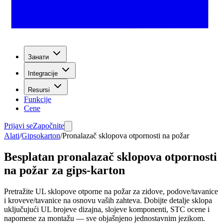
Занати
Integracije
Resursi
Funkcije
Cene
Prijavi se
Započnite
Alati
/
Gipsokarton
/
Pronalazač sklopova otpornosti na požar
Besplatan pronalazač sklopova otpornosti
na požar za gips-karton
Pretražite UL sklopove otporne na požar za zidove, podove/tavanice
i kroveve/tavanice na osnovu vaših zahteva. Dobijte detalje sklopa
uključujući UL brojeve dizajna, slojeve komponenti, STC ocene i
napomene za montažu — sve objašnjeno jednostavnim jezikom.