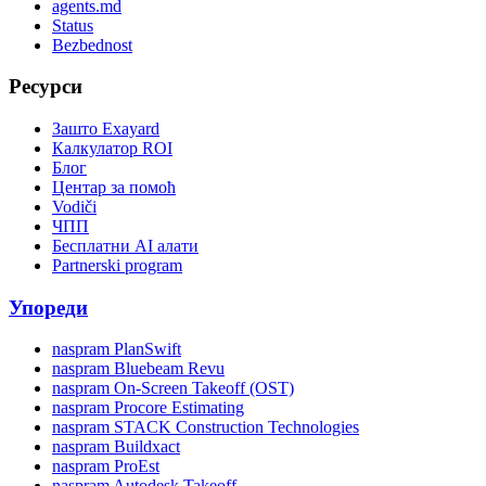
agents.md
Status
Bezbednost
Ресурси
Зашто Exayard
Калкулатор ROI
Блог
Центар за помоћ
Vodiči
ЧПП
Бесплатни AI алати
Partnerski program
Упореди
naspram PlanSwift
naspram Bluebeam Revu
naspram On-Screen Takeoff (OST)
naspram Procore Estimating
naspram STACK Construction Technologies
naspram Buildxact
naspram ProEst
naspram Autodesk Takeoff