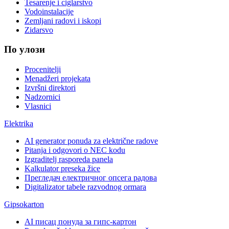
Tesarenje i ciglarstvo
Vodoinstalacije
Zemljani radovi i iskopi
Zidarsvo
По улози
Procenitelji
Menadžeri projekata
Izvršni direktori
Nadzornici
Vlasnici
Elektrika
AI generator ponuda za električne radove
Pitanja i odgovori o NEC kodu
Izgraditelj rasporeda panela
Kalkulator preseka žice
Прегледач електричног опсега радова
Digitalizator tabele razvodnog ormara
Gipsokarton
AI писац понуда за гипс-картон