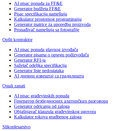
AI pisac ponuda za FF&E
Generator budžeta FF&E
Pisac specifikacija nameštaja
Kalkulator prostornog programiranja
Generator matrice za uporedbu proizvoda
Pronađivač nameštaja sa fotografije
Opšti kontraktor
AI pisac ponuda glavnog izvođača
Generator pisama o opsegu podizvođača
Generator RFI-ja
Sažetač odeljka specifikacija
Generator liste nedostataka
AI дневни извештај са градилишта
Ostali zanati
AI pisac građevinskih ponuda
Генератор безбедносних алатниčких разговора
Generator odricanja od zaloga
Objašnjavač klauzula građevinskog ugovora
Kalkulator rokova gradbenog zaloga
Slikoplesarstvo