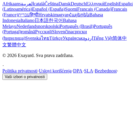
Afrikaans
العربية
català
Čeština
Dansk
Deutsch
Ελληνικά
English
Españo
(Latinoamérica)
Español (España)
Suomi
Français (Canada)
Français
(France)
עברית
हिन्दी
Hrvatski
magyar
Հայերեն
Bahasa
Indonesia
Italiano
日本語
한국어
Bahasa
Melayu
Nederlands
norsk
polski
Português (Brasil)
Português
(Portugal)
română
Русский
Slovenčina
српски
(ћирилица)
Svenska
ไทย
Türkçe
Українська
اردو
Tiếng Việt
简体中
文
繁體中文
© 2026 Exayard. Sva prava zadržana.
·
Politika privatnosti
·
Uslovi korišćenja
·
DPA
·
SLA
·
Bezbednost
·
Vaši izbori o privatnosti