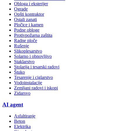
Obloga i eksterijer
Ograde
Opšti kontraktor
Ostali zanati
Pločice i kamen
Podne obloge
Protivpožarna zaštita
Radne ploče
Rušenje
Slikoplesarstvo
Solarno i obnovljivo
Staklarstvo
Stolarija i tesarski radovi
Štuko
Tesarenje i ciglarstvo
Vodoinstalacije
Zemljani radovi i iskopi
Zidarsvo
AI agent
Asfaltiranje
Beton
Elektrika