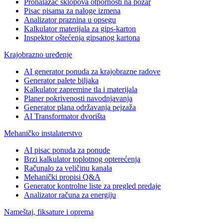
Pronalazač sklopova otpornosti na požar
Pisac pisama za naloge izmena
Analizator praznina u opsegu
Kalkulator materijala za gips-karton
Inspektor oštećenja gipsanog kartona
Krajobrazno uređenje
AI generator ponuda za krajobrazne radove
Generator palete biljaka
Kalkulator zapremine tla i materijala
Planer pokrivenosti navodnjavanja
Generator plana održavanja pejzaža
AI Transformator dvorišta
Mehaničko instalaterstvo
AI pisac ponuda za ponude
Brzi kalkulator toplotnog opterećenja
Računalo za veličinu kanala
Mehanički propisi Q&A
Generator kontrolne liste za pregled predaje
Analizator računa za energiju
Nameštaj, fiksature i oprema