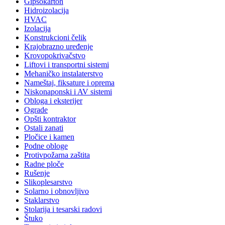
Gipsokarton
Hidroizolacija
HVAC
Izolacija
Konstrukcioni čelik
Krajobrazno uređenje
Krovopokrivačstvo
Liftovi i transportni sistemi
Mehaničko instalaterstvo
Nameštaj, fiksature i oprema
Niskonaponski i AV sistemi
Obloga i eksterijer
Ograde
Opšti kontraktor
Ostali zanati
Pločice i kamen
Podne obloge
Protivpožarna zaštita
Radne ploče
Rušenje
Slikoplesarstvo
Solarno i obnovljivo
Staklarstvo
Stolarija i tesarski radovi
Štuko