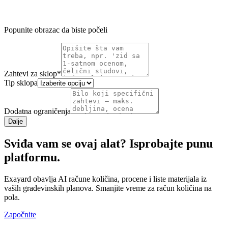
Popunite obrazac da biste počeli
Zahtevi za sklop
*
Tip sklopa
Dodatna ograničenja
Dalje
Sviđa vam se ovaj alat? Isprobajte punu
platformu.
Exayard obavlja AI račune količina, procene i liste materijala iz
vaših građevinskih planova. Smanjite vreme za račun količina na
pola.
Započnite