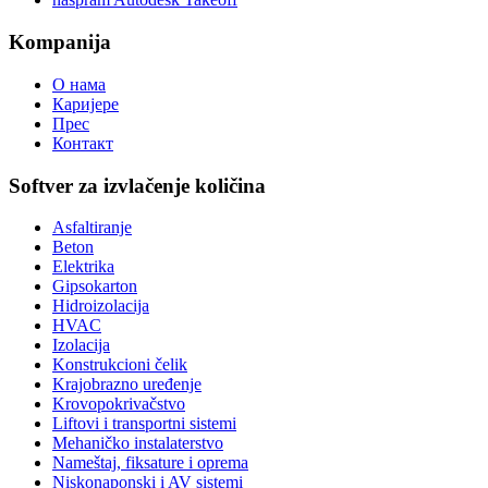
Kompanija
О нама
Каријере
Прес
Контакт
Softver za izvlačenje količina
Asfaltiranje
Beton
Elektrika
Gipsokarton
Hidroizolacija
HVAC
Izolacija
Konstrukcioni čelik
Krajobrazno uređenje
Krovopokrivačstvo
Liftovi i transportni sistemi
Mehaničko instalaterstvo
Nameštaj, fiksature i oprema
Niskonaponski i AV sistemi