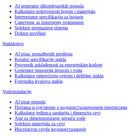
AI generator slikoplesarskih ponuda
Kalkulator pokrivenosti bojom i materijala
Interpretator specifikacija za bojanje
Саветник за припрему површине
Selektor premaznog sistema
Doktor površine
Staklarstvo
AI pisac ponudbenih predloga
Kreator specifikacije stakla
Provernik usklađenosti sa energetskim kodom
Generator rasporeda prozora i vrata
Kalkulator opterećenja vetrom i debljine stakla
Forenzika kvarova stakla
Vodoinstalacije
AI pisar ponuda
Питања и одговори о водоинсталационим прописима
Kalkulator jedinica sanitarija i dimenzija cevi
Alat za dimenzioniranje grejača vode
Selektor materijala za cevi
Инспектор грубе водоинсталације