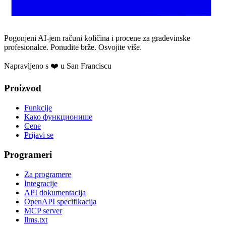
Pogonjeni AI-jem računi količina i procene za građevinske
profesionalce. Ponudite brže. Osvojite više.
Napravljeno s ❤️ u San Franciscu
Proizvod
Funkcije
Како функционише
Cene
Prijavi se
Programeri
Za programere
Integracije
API dokumentacija
OpenAPI specifikacija
MCP server
llms.txt