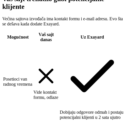
klijente
Većina sajtova izvođača ima kontakt formu i e-mail adresu. Evo šta
se dešava kada dodate Exayard.
Vaš sajt
Mogućnost
Uz Exayard
danas
Posetioci van
radnog vremena
Vide kontakt
formu, odlaze
Dobijaju odgovore odmah i postaju
potencijalni klijenti u 2 sata ujutro