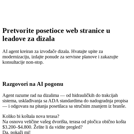
Pretvorite posetioce web stranice u
leadove za dizala
AI agent kreiran za izvođače dizala. Hvatajte upite za
modernizaciju, izdajte ponude za servisne planove i zakazujte
konsultacije non-stop.
Razgovori na AI pogonu
Agent razume rad na dizalima — od hidrauličkih do trakcijah
sistema, usklađivanja sa ADA standardima do nadogradnja propisa
— i odgovara na pitanja posetilaca sa stručnim znanjem iz branše.
Koliko bi koštala nova terasa?
Na osnovu veličine vašeg dvorišta, terasa od pločica obično košta
$3.200–$4.800. Želite li da vidite pregled?
Da, pokaži mi!