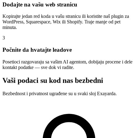
Dodajte na vašu web stranicu
Kopirajte jedan red koda u vašu stranicu ili koristite naš plugin za
WordPress, Squarespace, Wix ili Shopify. Traje manje od pet
minuta.
3
Počnite da hvatajte leadove
Posetioci razgovaraju sa vašim AI agentom, dobijaju procene i dele
kontakt podatke — sve dok vi radite.
Vaši podaci su kod nas bezbedni
Bezbednost i privatnost ugrađene su u svaki sloj Exayarda.