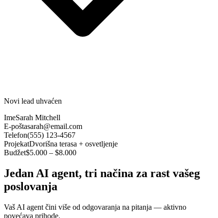
Novi lead uhvaćen
Ime
Sarah Mitchell
E-pošta
sarah@email.com
Telefon
(555) 123-4567
Projekat
Dvorišna terasa + osvetljenje
Budžet
$5.000 – $8.000
Jedan AI agent, tri načina za rast vašeg
poslovanja
Vaš AI agent čini više od odgovaranja na pitanja — aktivno
povećava prihode.