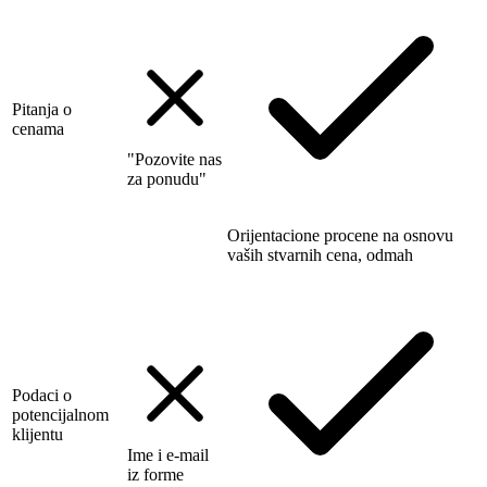
Pitanja o
cenama
"Pozovite nas
za ponudu"
Orijentacione procene na osnovu
vaših stvarnih cena, odmah
Podaci o
potencijalnom
klijentu
Ime i e-mail
iz forme