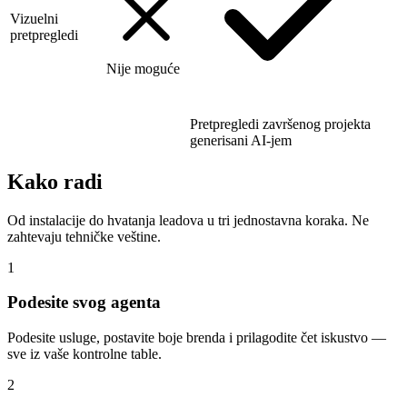
Vizuelni
pretpregledi
Nije moguće
Pretpregledi završenog projekta
generisani AI-jem
Kako radi
Od instalacije do hvatanja leadova u tri jednostavna koraka. Ne
zahtevaju tehničke veštine.
1
Podesite svog agenta
Podesite usluge, postavite boje brenda i prilagodite čet iskustvo —
sve iz vaše kontrolne table.
2