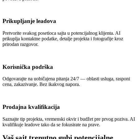
Prikupljanje leadova
Pretvorite svakog posetioca sajta u potencijalnog klijenta. AI
prikuplja kontaktne podatke, detalje projekta i fotografije kroz
prirodan razgovor.
Korisnička podrška
Odgovarajte na uobičajena pitanja 24/7 — oblasti usluga, rasponi
cena, zakazivanje. Bez ikakvog napora.
Prodajna kvalifikacija
Saznajte tip projekta, vremenski okvir i budžet pre prvog poziva. AI
kvalifikuje leadove tako da se fokusirate na prave.
Vaš sajt trenutno gubi potencijalne