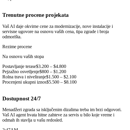
Trenutne procene projekata
Vaš AI daje okvirne cene za modernizacije, nove instalacije i
servisne ugovore na osnovu vaših cena, tipa zgrade i broja
odmorišta.
Rezime procene
Na osnovu vaših stopa
Postavljanje terase
$3.200 – $4.800
Pejzažno osvetljenje
$800 – $1.200
Rolna trava i niveliranje
$1.500 – $2.100
Procenjeni ukupni iznos
$5.500 – $8.100
Dostupnost 24/7
Menadžeri zgrada sa isključenim dizalima treba im brzi odgovori.
Vaš AI agent hvata hitne zahteve za servis u bilo koje vreme i
odmah ih stavlja u vašu redosled.
2:47
AM