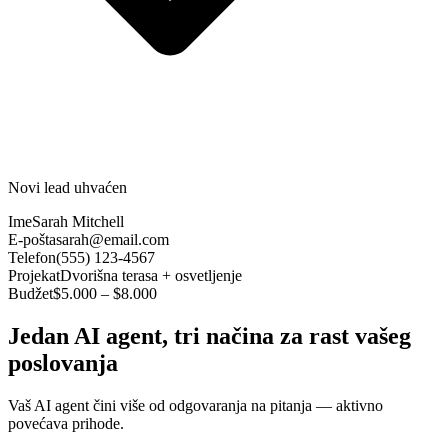
Novi lead uhvaćen
Ime
Sarah Mitchell
E-pošta
sarah@email.com
Telefon
(555) 123-4567
Projekat
Dvorišna terasa + osvetljenje
Budžet
$5.000 – $8.000
Jedan AI agent, tri načina za rast vašeg
poslovanja
Vaš AI agent čini više od odgovaranja na pitanja — aktivno
povećava prihode.