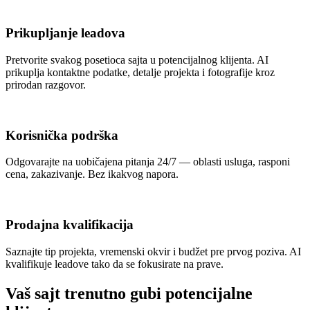
Prikupljanje leadova
Pretvorite svakog posetioca sajta u potencijalnog klijenta. AI
prikuplja kontaktne podatke, detalje projekta i fotografije kroz
prirodan razgovor.
Korisnička podrška
Odgovarajte na uobičajena pitanja 24/7 — oblasti usluga, rasponi
cena, zakazivanje. Bez ikakvog napora.
Prodajna kvalifikacija
Saznajte tip projekta, vremenski okvir i budžet pre prvog poziva. AI
kvalifikuje leadove tako da se fokusirate na prave.
Vaš sajt trenutno gubi potencijalne