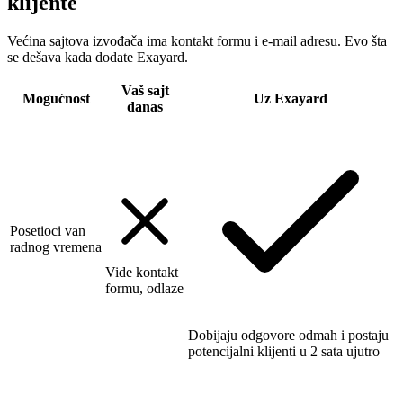
klijente
Većina sajtova izvođača ima kontakt formu i e-mail adresu. Evo šta
se dešava kada dodate Exayard.
Vaš sajt
Mogućnost
Uz Exayard
danas
Posetioci van
radnog vremena
Vide kontakt
formu, odlaze
Dobijaju odgovore odmah i postaju
potencijalni klijenti u 2 sata ujutro