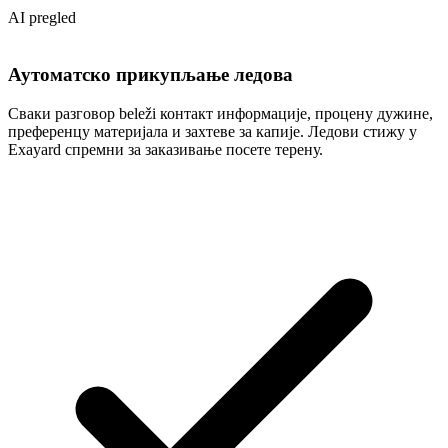
AI pregled
Аутоматско прикупљање лeдова
Сваки разговор beleži контакт информације, процену дужине,
преференцу материјала и захтеве за капије. Лeдови стижу у
Exayard спремни за заказивање посете терену.