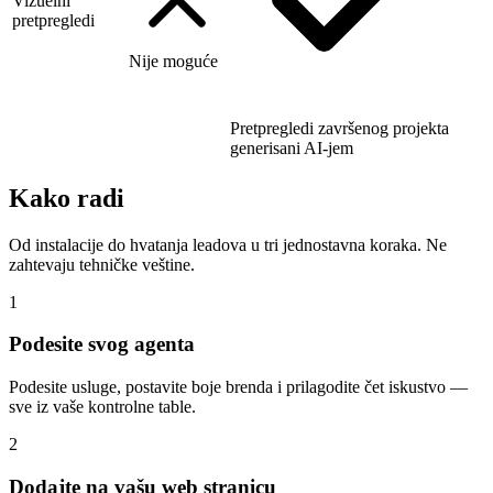
Vizuelni
pretpregledi
Nije moguće
Pretpregledi završenog projekta
generisani AI-jem
Kako radi
Od instalacije do hvatanja leadova u tri jednostavna koraka. Ne
zahtevaju tehničke veštine.
1
Podesite svog agenta
Podesite usluge, postavite boje brenda i prilagodite čet iskustvo —
sve iz vaše kontrolne table.
2
Dodajte na vašu web stranicu