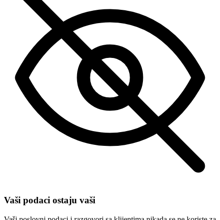
Vaši podaci ostaju vaši
Vaši poslovni podaci i razgovori sa klijentima nikada se ne koriste za