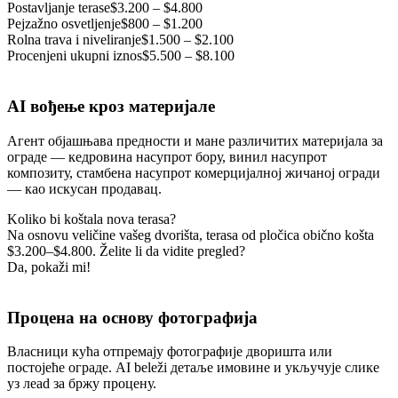
Postavljanje terase
$3.200 – $4.800
Pejzažno osvetljenje
$800 – $1.200
Rolna trava i niveliranje
$1.500 – $2.100
Procenjeni ukupni iznos
$5.500 – $8.100
AI вођење кроз материјале
Агент објашњава предности и мане различитих материјала за
ограде — кедровина насупрот бору, винил насупрот
композиту, стамбена насупрот комерцијалној жичаној огради
— као искусан продавац.
Koliko bi koštala nova terasa?
Na osnovu veličine vašeg dvorišta, terasa od pločica obično košta
$3.200–$4.800. Želite li da vidite pregled?
Da, pokaži mi!
Процена на основу фотографија
Власници кућа отпремају фотографије дворишта или
постојеће ограде. AI beleži детаљe имовине и укључује слике
уз лead за бржу процену.