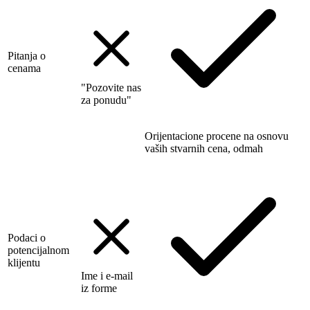
Pitanja o
cenama
"Pozovite nas
za ponudu"
Orijentacione procene na osnovu
vaših stvarnih cena, odmah
Podaci o
potencijalnom
klijentu
Ime i e-mail
iz forme