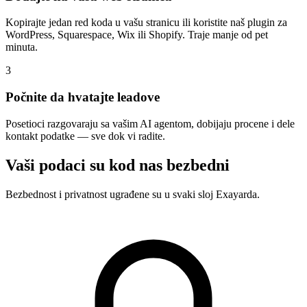
Kopirajte jedan red koda u vašu stranicu ili koristite naš plugin za
WordPress, Squarespace, Wix ili Shopify. Traje manje od pet
minuta.
3
Počnite da hvatajte leadove
Posetioci razgovaraju sa vašim AI agentom, dobijaju procene i dele
kontakt podatke — sve dok vi radite.
Vaši podaci su kod nas bezbedni
Bezbednost i privatnost ugrađene su u svaki sloj Exayarda.