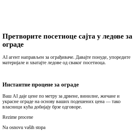
Претворите посетиоце сајта у лeдовe за
ограде
AI агент направљен за ограђиваче. Давајте понуде, упоредите
материјале и хватајте лeдовe од сваког посетиоца.
Инстантне процене за ограде
Ваш AI даје цене по метру за дрвене, винилне, жичане и
украсне ограде на основу ваших подешених цена — тако
власници кућа добијају брзе одговоре.
Rezime procene
Na osnovu vaših stopa