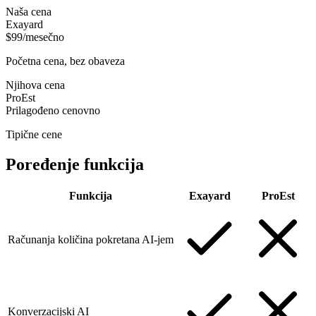
Naša cena
Exayard
$99/mesečno
Početna cena, bez obaveza
Njihova cena
ProEst
Prilagođeno cenovno
Tipične cene
Poređenje funkcija
Funkcija
Exayard
ProEst
Računanja količina pokretana AI-jem
Konverzacijski AI