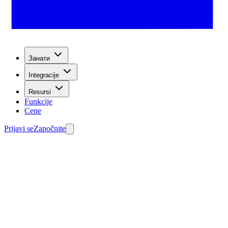
Занати
Integracije
Resursi
Funkcije
Cene
Prijavi se
Započnite