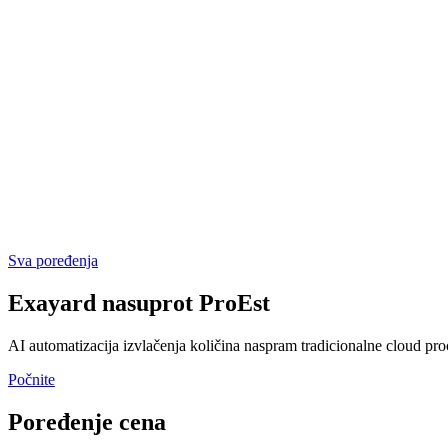
Sva poređenja
Exayard
nasuprot
ProEst
AI automatizacija izvlačenja količina naspram tradicionalne cloud pr
Počnite
Poređenje cena