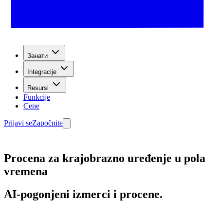
Занати
Integracije
Resursi
Funkcije
Cene
Prijavi se
Započnite
Procena za krajobrazno uređenje u pola
vremena
AI-pogonjeni izmerci i procene.
Počnite