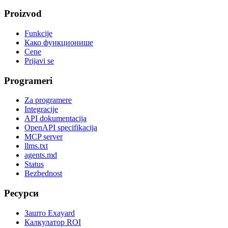
Proizvod
Funkcije
Како функционише
Cene
Prijavi se
Programeri
Za programere
Integracije
API dokumentacija
OpenAPI specifikacija
MCP server
llms.txt
agents.md
Status
Bezbednost
Ресурси
Зашто Exayard
Калкулатор ROI