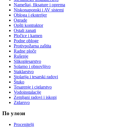
Nameštaj, fiksature i oprema
Niskonaponski i AV sistemi
Obloga i eksterijer
Ograde
Opšti kontraktor
Ostali zanati
Pločice i kamen
Podne obloge
Protivpožarna zaštita
Radne ploče
Rušenje
Slikoplesarstvo
Solarno i obnovljivo
Staklarstvo
Stolarija i tesarski radovi
Štuko
Tesarenje i ciglarstvo
Vodoinstalacije
Zemljani radovi i iskopi
Zidarsvo
По улози
Procenitelji