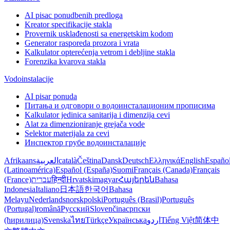
AI pisac ponudbenih predloga
Kreator specifikacije stakla
Provernik usklađenosti sa energetskim kodom
Generator rasporeda prozora i vrata
Kalkulator opterećenja vetrom i debljine stakla
Forenzika kvarova stakla
Vodoinstalacije
AI pisar ponuda
Питања и одговори о водоинсталационим прописима
Kalkulator jedinica sanitarija i dimenzija cevi
Alat za dimenzioniranje grejača vode
Selektor materijala za cevi
Инспектор грубе водоинсталације
Afrikaans
العربية
català
Čeština
Dansk
Deutsch
Ελληνικά
English
Españo
(Latinoamérica)
Español (España)
Suomi
Français (Canada)
Français
(France)
עברית
हिन्दी
Hrvatski
magyar
Հայերեն
Bahasa
Indonesia
Italiano
日本語
한국어
Bahasa
Melayu
Nederlands
norsk
polski
Português (Brasil)
Português
(Portugal)
română
Русский
Slovenčina
српски
(ћирилица)
Svenska
ไทย
Türkçe
Українська
اردو
Tiếng Việt
简体中