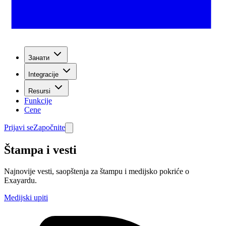
Занати
Integracije
Resursi
Funkcije
Cene
Prijavi se
Započnite
Štampa i vesti
Najnovije vesti, saopštenja za štampu i medijsko pokriće o
Exayardu.
Medijski upiti