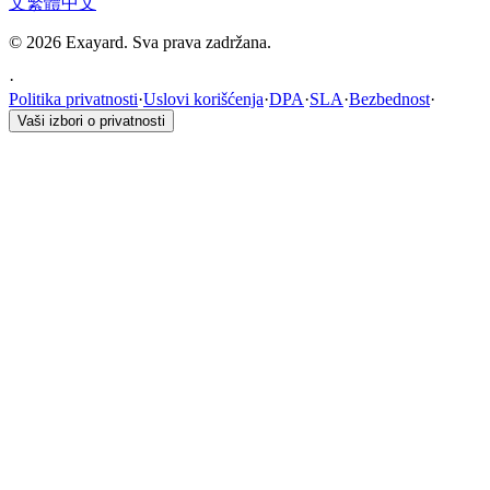
文
繁體中文
© 2026 Exayard. Sva prava zadržana.
·
Politika privatnosti
·
Uslovi korišćenja
·
DPA
·
SLA
·
Bezbednost
·
Vaši izbori o privatnosti