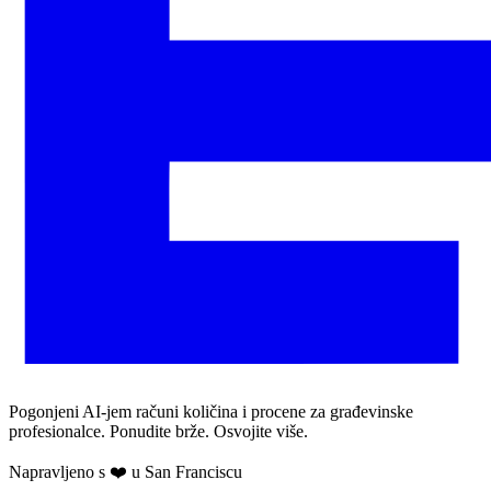
Pogonjeni AI-jem računi količina i procene za građevinske
profesionalce. Ponudite brže. Osvojite više.
Napravljeno s ❤️ u San Franciscu