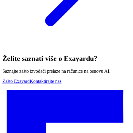
Želite saznati više o Exayardu?
Saznajte zašto izvođači prelaze na računice na osnovu AI.
Zašto Exayard
Kontaktirajte nas