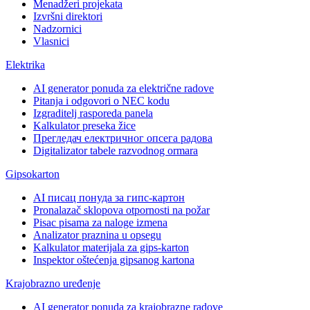
Menadžeri projekata
Izvršni direktori
Nadzornici
Vlasnici
Elektrika
AI generator ponuda za električne radove
Pitanja i odgovori o NEC kodu
Izgraditelj rasporeda panela
Kalkulator preseka žice
Прегледач електричног опсега радова
Digitalizator tabele razvodnog ormara
Gipsokarton
AI писац понуда за гипс-картон
Pronalazač sklopova otpornosti na požar
Pisac pisama za naloge izmena
Analizator praznina u opsegu
Kalkulator materijala za gips-karton
Inspektor oštećenja gipsanog kartona
Krajobrazno uređenje
AI generator ponuda za krajobrazne radove