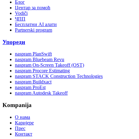
Блог
Центар за помоћ
Vodiči
ЧПП
Бесплатни AI алати
Partnerski program
Упореди
naspram PlanSwift
naspram Bluebeam Revu
naspram On-Screen Takeoff (OST)
naspram Procore Estimating
naspram STACK Construction Technologies
naspram Buildxact
naspram ProEst
naspram Autodesk Takeoff
Kompanija
О нама
Каријере
Прес
Контакт