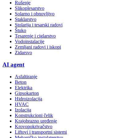
Rušenje
Slikoplesarstvo
Solarno i obnovljivo
Staklarstvo
Stolarija i tesarski radovi
Štuko
Tesarenje i ciglarstvo
Vodoinstalacije
Zemljani radovi i iskopi
Zidarsvo
AI agent
Asfaltiranje
Beton
Elektrika
Gipsokarton
Hidroizolacija
HVAC
Izolacija
Konstrukcioni čelik
Krajobrazno uređenje
Krovopokrivačstvo
Liftovi i transportni sistemi
Mehaničko instalaterstvo