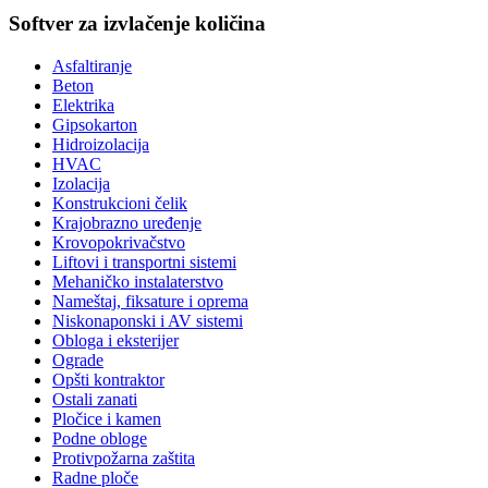
Softver za izvlačenje količina
Asfaltiranje
Beton
Elektrika
Gipsokarton
Hidroizolacija
HVAC
Izolacija
Konstrukcioni čelik
Krajobrazno uređenje
Krovopokrivačstvo
Liftovi i transportni sistemi
Mehaničko instalaterstvo
Nameštaj, fiksature i oprema
Niskonaponski i AV sistemi
Obloga i eksterijer
Ograde
Opšti kontraktor
Ostali zanati
Pločice i kamen
Podne obloge
Protivpožarna zaštita
Radne ploče