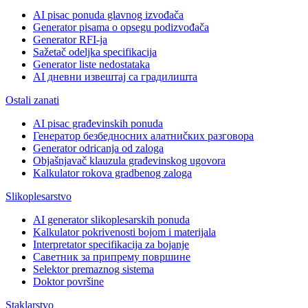
AI pisac ponuda glavnog izvođača
Generator pisama o opsegu podizvođača
Generator RFI-ja
Sažetač odeljka specifikacija
Generator liste nedostataka
AI дневни извештај са градилишта
Ostali zanati
AI pisac građevinskih ponuda
Генератор безбедносних алатниčких разговора
Generator odricanja od zaloga
Objašnjavač klauzula građevinskog ugovora
Kalkulator rokova gradbenog zaloga
Slikoplesarstvo
AI generator slikoplesarskih ponuda
Kalkulator pokrivenosti bojom i materijala
Interpretator specifikacija za bojanje
Саветник за припрему површине
Selektor premaznog sistema
Doktor površine
Staklarstvo