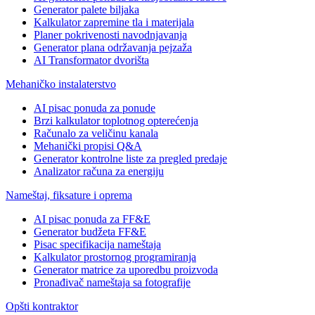
Generator palete biljaka
Kalkulator zapremine tla i materijala
Planer pokrivenosti navodnjavanja
Generator plana održavanja pejzaža
AI Transformator dvorišta
Mehaničko instalaterstvo
AI pisac ponuda za ponude
Brzi kalkulator toplotnog opterećenja
Računalo za veličinu kanala
Mehanički propisi Q&A
Generator kontrolne liste za pregled predaje
Analizator računa za energiju
Nameštaj, fiksature i oprema
AI pisac ponuda za FF&E
Generator budžeta FF&E
Pisac specifikacija nameštaja
Kalkulator prostornog programiranja
Generator matrice za uporedbu proizvoda
Pronađivač nameštaja sa fotografije
Opšti kontraktor