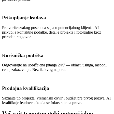
Prikupljanje leadova
Pretvorite svakog posetioca sajta u potencijalnog klijenta. AI
prikuplja kontaktne podatke, detalje projekta i fotografije kroz
prirodan razgovor.
Korisnička podrška
Odgovarajte na uobičajena pitanja 24/7 — oblasti usluga, rasponi
cena, zakazivanje. Bez ikakvog napora.
Prodajna kvalifikacija
Saznajte tip projekta, vremenski okvir i budžet pre prvog poziva. AI
kvalifikuje leadove tako da se fokusirate na prave.
Vaš sajt trenutno gubi potencijalne