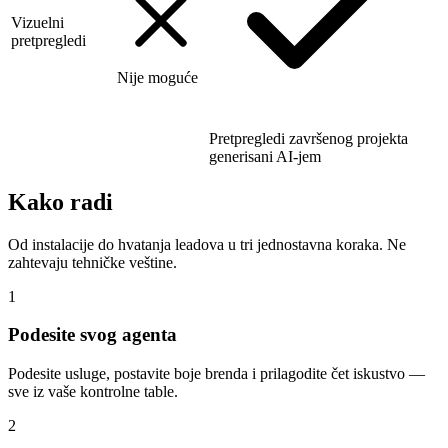
Vizuelni
pretpregledi
Nije moguće
Pretpregledi završenog projekta
generisani AI-jem
Kako radi
Od instalacije do hvatanja leadova u tri jednostavna koraka. Ne
zahtevaju tehničke veštine.
1
Podesite svog agenta
Podesite usluge, postavite boje brenda i prilagodite čet iskustvo —
sve iz vaše kontrolne table.
2