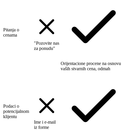
Pitanja o
cenama
"Pozovite nas
za ponudu"
Orijentacione procene na osnovu
vaših stvarnih cena, odmah
Podaci o
potencijalnom
klijentu
Ime i e-mail
iz forme