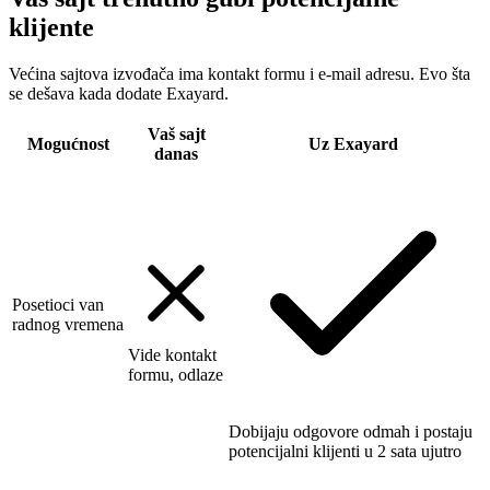
klijente
Većina sajtova izvođača ima kontakt formu i e-mail adresu. Evo šta
se dešava kada dodate Exayard.
Vaš sajt
Mogućnost
Uz Exayard
danas
Posetioci van
radnog vremena
Vide kontakt
formu, odlaze
Dobijaju odgovore odmah i postaju
potencijalni klijenti u 2 sata ujutro