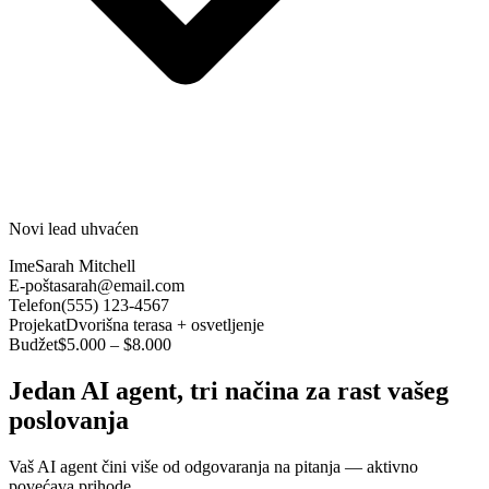
Novi lead uhvaćen
Ime
Sarah Mitchell
E-pošta
sarah@email.com
Telefon
(555) 123-4567
Projekat
Dvorišna terasa + osvetljenje
Budžet
$5.000 – $8.000
Jedan AI agent, tri načina za rast vašeg
poslovanja
Vaš AI agent čini više od odgovaranja na pitanja — aktivno
povećava prihode.