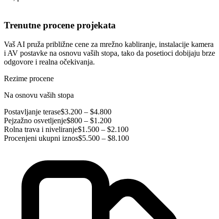
Trenutne procene projekata
Vaš AI pruža približne cene za mrežno kabliranje, instalacije kamera
i AV postavke na osnovu vaših stopa, tako da posetioci dobijaju brze
odgovore i realna očekivanja.
Rezime procene
Na osnovu vaših stopa
Postavljanje terase
$3.200 – $4.800
Pejzažno osvetljenje
$800 – $1.200
Rolna trava i niveliranje
$1.500 – $2.100
Procenjeni ukupni iznos
$5.500 – $8.100