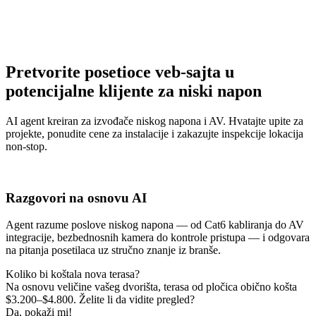
Pretvorite posetioce veb-sajta u
potencijalne klijente za niski napon
AI agent kreiran za izvođače niskog napona i AV. Hvatajte upite za
projekte, ponudite cene za instalacije i zakazujte inspekcije lokacija
non-stop.
Razgovori na osnovu AI
Agent razume poslove niskog napona — od Cat6 kabliranja do AV
integracije, bezbednosnih kamera do kontrole pristupa — i odgovara
na pitanja posetilaca uz stručno znanje iz branše.
Koliko bi koštala nova terasa?
Na osnovu veličine vašeg dvorišta, terasa od pločica obično košta
$3.200–$4.800. Želite li da vidite pregled?
Da, pokaži mi!