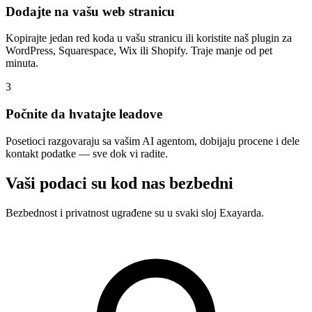
Dodajte na vašu web stranicu
Kopirajte jedan red koda u vašu stranicu ili koristite naš plugin za
WordPress, Squarespace, Wix ili Shopify. Traje manje od pet
minuta.
3
Počnite da hvatajte leadove
Posetioci razgovaraju sa vašim AI agentom, dobijaju procene i dele
kontakt podatke — sve dok vi radite.
Vaši podaci su kod nas bezbedni
Bezbednost i privatnost ugrađene su u svaki sloj Exayarda.