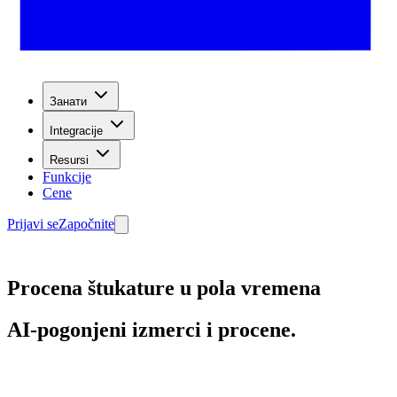
Занати
Integracije
Resursi
Funkcije
Cene
Prijavi se
Započnite
Procena štukature u pola vremena
AI-pogonjeni izmerci i procene.
Počnite