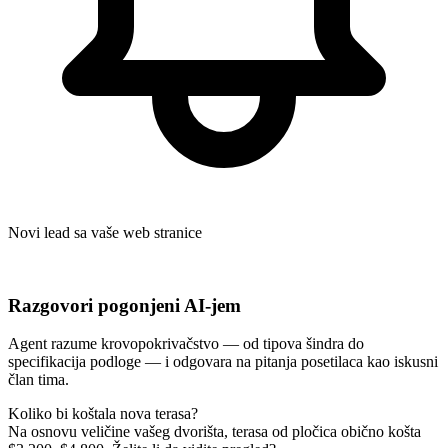
Novi lead sa vaše web stranice
Razgovori pogonjeni AI-jem
Agent razume krovopokrivačstvo — od tipova šindra do
specifikacija podloge — i odgovara na pitanja posetilaca kao iskusni
član tima.
Koliko bi koštala nova terasa?
Na osnovu veličine vašeg dvorišta, terasa od pločica obično košta