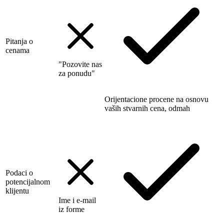
Pitanja o
cenama
"Pozovite nas
za ponudu"
Orijentacione procene na osnovu
vaših stvarnih cena, odmah
Podaci o
potencijalnom
klijentu
Ime i e-mail
iz forme