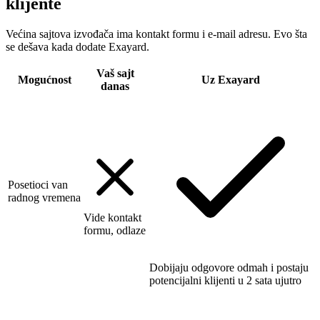
klijente
Većina sajtova izvođača ima kontakt formu i e-mail adresu. Evo šta
se dešava kada dodate Exayard.
Vaš sajt
Mogućnost
Uz Exayard
danas
Posetioci van
radnog vremena
Vide kontakt
formu, odlaze
Dobijaju odgovore odmah i postaju
potencijalni klijenti u 2 sata ujutro