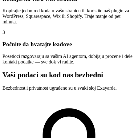
Kopirajte jedan red koda u vašu stranicu ili koristite naš plugin za
WordPress, Squarespace, Wix ili Shopify. Traje manje od pet
minuta.
3
Počnite da hvatajte leadove
Posetioci razgovaraju sa vašim AI agentom, dobijaju procene i dele
kontakt podatke — sve dok vi radite.
Vaši podaci su kod nas bezbedni
Bezbednost i privatnost ugrađene su u svaki sloj Exayarda.