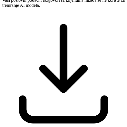
Vaši poslovni podaci i razgovori sa klijentima nikada se ne koriste za
treniranje AI modela.