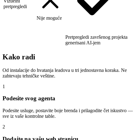
Vizuelni
pretpregledi
Nije moguće
Pretpregledi završenog projekta
generisani AI-jem
Kako radi
Od instalacije do hvatanja leadova u tri jednostavna koraka. Ne
zahtevaju tehničke veštine.
1
Podesite svog agenta
Podesite usluge, postavite boje brenda i prilagodite čet iskustvo —
sve iz vaše kontrolne table.
2
Dodajte na vašu web stranicu