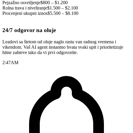
Pejzažno osvetljenje
$800 – $1.200
Rolna trava i niveliranje
$1.500 – $2.100
Procenjeni ukupni iznos
$5.500 – $8.100
24/7 odgovor na oluje
Leadovi sa štetom od oluje naglo rastu van radnog vremena i
vikendom. Vaš AI agent instantno hvata svaki upit i prioritetizuje
hitne zahteve tako da vi prvi odgovorite.
2:47
AM