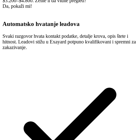
$3.200–$4.800. Želite li da vidite pregled?
Da, pokaži mi!
Automatsko hvatanje leadova
Svaki razgovor hvata kontakt podatke, detalje krova, opis štete i
hitnost. Leadovi stižu u Exayard potpuno kvalifikovani i spremni za
zakazivanje.