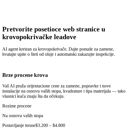
Pretvorite posetioce web stranice u
krovopokrivačke leadove
AI agent kreiran za krovopokrivače. Dajte ponude za zamene,
hvatajte upite o šteti od oluje i automatski zakazujte inspekcije.
Brze procene krova
Vaš AI pruža orijentacione cene za zamene, popravke i nove
instalacije na osnovu vaših stopa, kvadrature i tipa materijala — tako
vlasnici kuća znaju šta da očekuju.
Rezime procene
Na osnovu vaših stopa
Postavljanje terase
$3.200 – $4.800