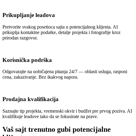
Prikupljanje leadova
Pretvorite svakog posetioca sajta u potencijalnog klijenta. AI
prikuplja kontaktne podatke, detalje projekta i fotografije kroz
prirodan razgovor.
Korisnička podrška
Odgovarajte na uobičajena pitanja 24/7 — oblasti usluga, rasponi
cena, zakazivanje. Bez ikakvog napora.
Prodajna kvalifikacija
Saznajte tip projekta, vremenski okvir i budžet pre prvog poziva. AI
kvalifikuje leadove tako da se fokusirate na prave.
Vaš sajt trenutno gubi potencijalne