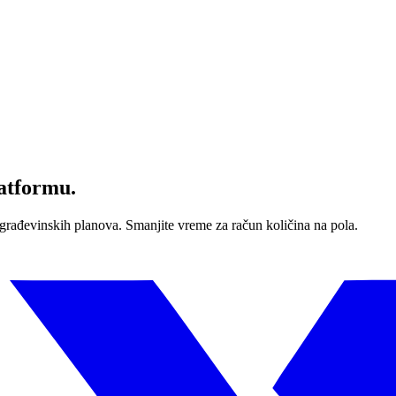
latformu.
h građevinskih planova. Smanjite vreme za račun količina na pola.