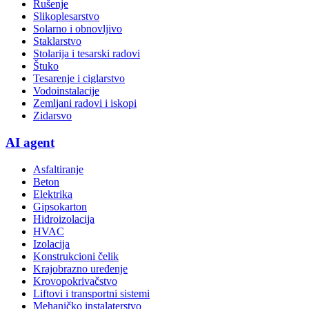
Rušenje
Slikoplesarstvo
Solarno i obnovljivo
Staklarstvo
Stolarija i tesarski radovi
Štuko
Tesarenje i ciglarstvo
Vodoinstalacije
Zemljani radovi i iskopi
Zidarsvo
AI agent
Asfaltiranje
Beton
Elektrika
Gipsokarton
Hidroizolacija
HVAC
Izolacija
Konstrukcioni čelik
Krajobrazno uređenje
Krovopokrivačstvo
Liftovi i transportni sistemi
Mehaničko instalaterstvo