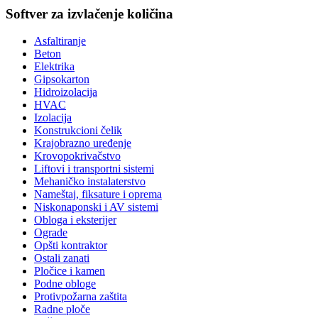
Softver za izvlačenje količina
Asfaltiranje
Beton
Elektrika
Gipsokarton
Hidroizolacija
HVAC
Izolacija
Konstrukcioni čelik
Krajobrazno uređenje
Krovopokrivačstvo
Liftovi i transportni sistemi
Mehaničko instalaterstvo
Nameštaj, fiksature i oprema
Niskonaponski i AV sistemi
Obloga i eksterijer
Ograde
Opšti kontraktor
Ostali zanati
Pločice i kamen
Podne obloge
Protivpožarna zaštita
Radne ploče