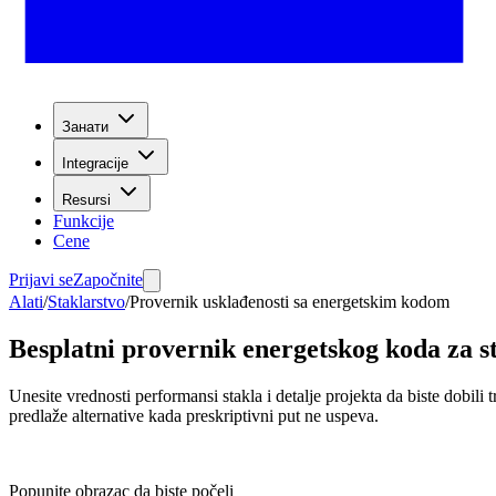
Занати
Integracije
Resursi
Funkcije
Cene
Prijavi se
Započnite
Alati
/
Staklarstvo
/
Provernik usklađenosti sa energetskim kodom
Besplatni provernik energetskog koda za s
Unesite vrednosti performansi stakla i detalje projekta da biste d
predlaže alternative kada preskriptivni put ne uspeva.
Popunite obrazac da biste počeli