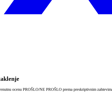
taklenje
obili trenutnu ocenu PROŠLO/NE PROŠLO prema preskriptivnim zahtevima