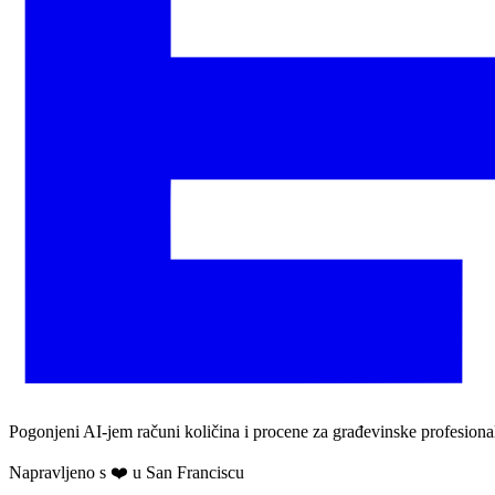
Pogonjeni AI-jem računi količina i procene za građevinske profesional
Napravljeno s ❤️ u San Franciscu