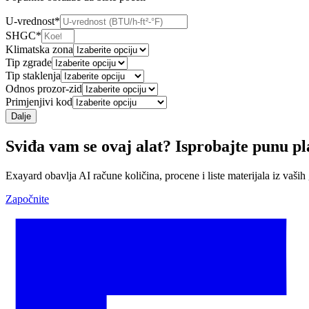
U-vrednost
*
SHGC
*
Klimatska zona
Tip zgrade
Tip staklenja
Odnos prozor-zid
Primjenjivi kod
Dalje
Sviđa vam se ovaj alat? Isprobajte punu p
Exayard obavlja AI račune količina, procene i liste materijala iz vaši
Započnite