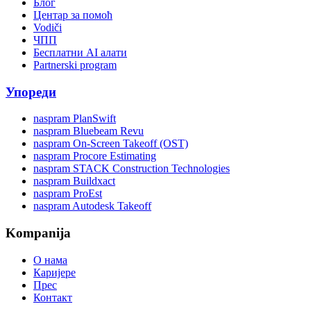
Блог
Центар за помоћ
Vodiči
ЧПП
Бесплатни AI алати
Partnerski program
Упореди
naspram PlanSwift
naspram Bluebeam Revu
naspram On-Screen Takeoff (OST)
naspram Procore Estimating
naspram STACK Construction Technologies
naspram Buildxact
naspram ProEst
naspram Autodesk Takeoff
Kompanija
О нама
Каријере
Прес
Контакт