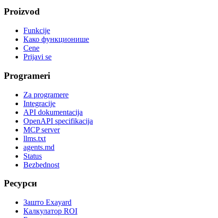
Proizvod
Funkcije
Како функционише
Cene
Prijavi se
Programeri
Za programere
Integracije
API dokumentacija
OpenAPI specifikacija
MCP server
llms.txt
agents.md
Status
Bezbednost
Ресурси
Зашто Exayard
Калкулатор ROI