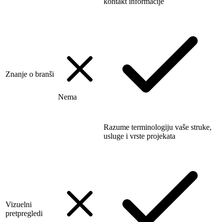
kontakt informacije
Znanje o branši
Nema
Razume terminologiju vaše struke,
usluge i vrste projekata
Vizuelni
pretpregledi