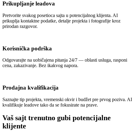
Prikupljanje leadova
Pretvorite svakog posetioca sajta u potencijalnog klijenta. AI
prikuplja kontaktne podatke, detalje projekta i fotografije kroz
prirodan razgovor.
Korisnička podrška
Odgovarajte na uobičajena pitanja 24/7 — oblasti usluga, rasponi
cena, zakazivanje. Bez ikakvog napora.
Prodajna kvalifikacija
Saznajte tip projekta, vremenski okvir i budžet pre prvog poziva. AI
kvalifikuje leadove tako da se fokusirate na prave.
Vaš sajt trenutno gubi potencijalne
klijente