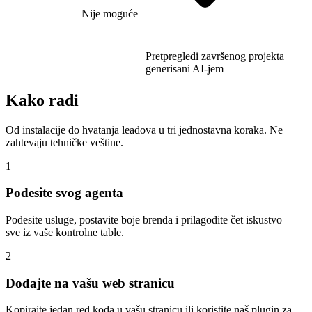
Nije moguće
Pretpregledi završenog projekta
generisani AI-jem
Kako radi
Od instalacije do hvatanja leadova u tri jednostavna koraka. Ne
zahtevaju tehničke veštine.
1
Podesite svog agenta
Podesite usluge, postavite boje brenda i prilagodite čet iskustvo —
sve iz vaše kontrolne table.
2
Dodajte na vašu web stranicu
Kopirajte jedan red koda u vašu stranicu ili koristite naš plugin za