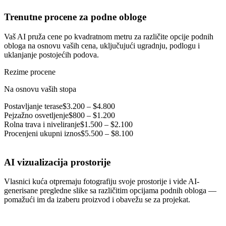
Trenutne procene za podne obloge
Vaš AI pruža cene po kvadratnom metru za različite opcije podnih
obloga na osnovu vaših cena, uključujući ugradnju, podlogu i
uklanjanje postojećih podova.
Rezime procene
Na osnovu vaših stopa
Postavljanje terase
$3.200 – $4.800
Pejzažno osvetljenje
$800 – $1.200
Rolna trava i niveliranje
$1.500 – $2.100
Procenjeni ukupni iznos
$5.500 – $8.100
AI vizualizacija prostorije
Vlasnici kuća otpremaju fotografiju svoje prostorije i vide AI-
generisane pregledne slike sa različitim opcijama podnih obloga —
pomažući im da izaberu proizvod i obavežu se za projekat.