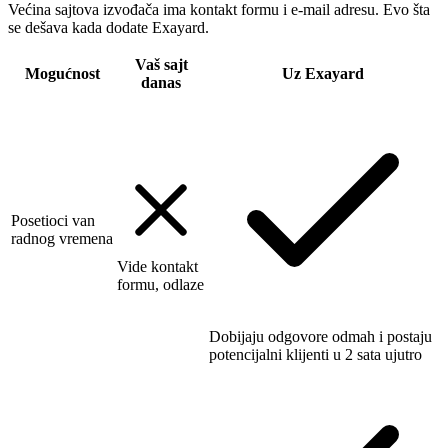
Većina sajtova izvođača ima kontakt formu i e-mail adresu. Evo šta
se dešava kada dodate Exayard.
Vaš sajt
Mogućnost
Uz Exayard
danas
Posetioci van
radnog vremena
Vide kontakt
formu, odlaze
Dobijaju odgovore odmah i postaju
potencijalni klijenti u 2 sata ujutro