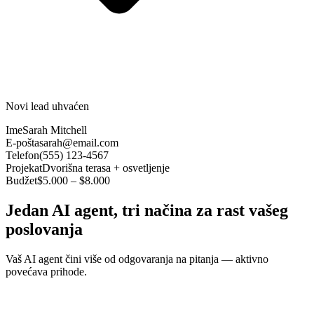
Novi lead uhvaćen
Ime
Sarah Mitchell
E-pošta
sarah@email.com
Telefon
(555) 123-4567
Projekat
Dvorišna terasa + osvetljenje
Budžet
$5.000 – $8.000
Jedan AI agent, tri načina za rast vašeg
poslovanja
Vaš AI agent čini više od odgovaranja na pitanja — aktivno
povećava prihode.