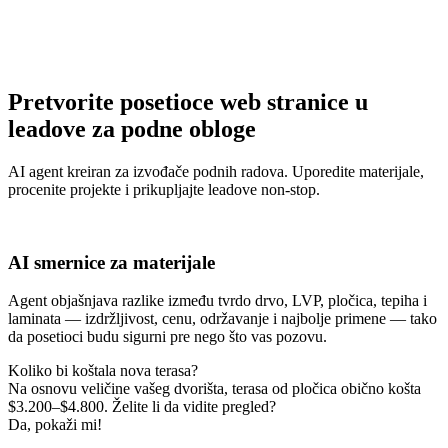
Pretvorite posetioce web stranice u
leadove za podne obloge
AI agent kreiran za izvođače podnih radova. Uporedite materijale,
procenite projekte i prikupljajte leadove non-stop.
AI smernice za materijale
Agent objašnjava razlike između tvrdo drvo, LVP, pločica, tepiha i
laminata — izdržljivost, cenu, održavanje i najbolje primene — tako
da posetioci budu sigurni pre nego što vas pozovu.
Koliko bi koštala nova terasa?
Na osnovu veličine vašeg dvorišta, terasa od pločica obično košta
$3.200–$4.800. Želite li da vidite pregled?
Da, pokaži mi!