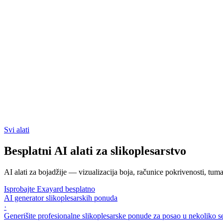
Svi alati
Besplatni AI alati za slikoplesarstvo
AI alati za bojadžije — vizualizacija boja, računice pokrivenosti, tuma
Isprobajte Exayard besplatno
AI generator slikoplesarskih ponuda
·
Generišite profesionalne slikoplesarske ponude za posao u nekoliko s