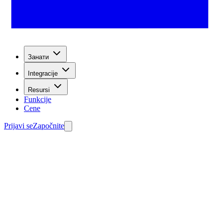
Занати
Integracije
Resursi
Funkcije
Cene
Prijavi se
Započnite