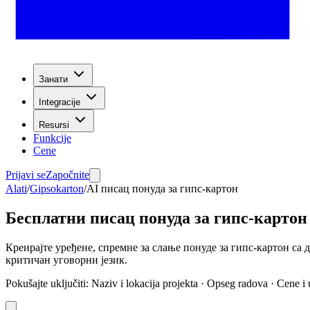
Занати
Integracije
Resursi
Funkcije
Cene
Prijavi se
Započnite
Alati
/
Gipsokarton
/
AI писац понуда за гипс-картон
Бесплатни писац понуда за гипс-картон
Креирајте уређене, спремне за слање понуде за гипс-картон са
критичан уговорни језик.
Pokušajte uključiti
:
Naziv i lokacija projekta · Opseg radova · Cene i 