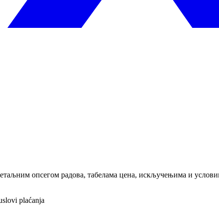
 детаљним опсегом радова, табелама цена, искључењима и услови
uslovi plaćanja