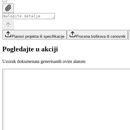
Planovi projekta ili specifikacije
Procena troškova ili cenovnik
Pogledajte u akciji
Uzorak dokumenata generisanih ovim alatom