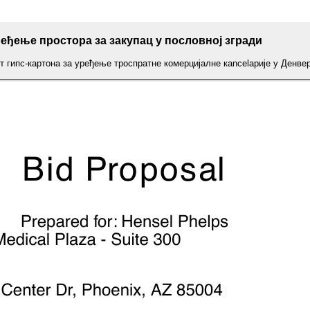
еђење простора за закупац у пословној згради
т гипс-картона за уређење троспратне комерцијалне кancelарије у Денве