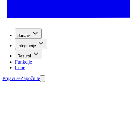
Занати
Integracije
Resursi
Funkcije
Cene
Prijavi se
Započnite