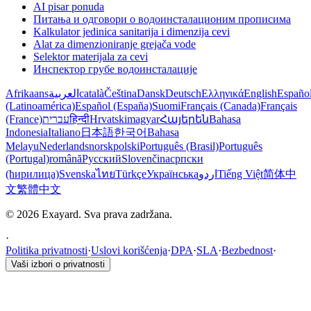
AI pisar ponuda
Питања и одговори о водоинсталационим прописима
Kalkulator jedinica sanitarija i dimenzija cevi
Alat za dimenzioniranje grejača vode
Selektor materijala za cevi
Инспектор грубе водоинсталације
Afrikaans
العربية
català
Čeština
Dansk
Deutsch
Ελληνικά
English
Españo
(Latinoamérica)
Español (España)
Suomi
Français (Canada)
Français
(France)
עברית
हिन्दी
Hrvatski
magyar
Հայերեն
Bahasa
Indonesia
Italiano
日本語
한국어
Bahasa
Melayu
Nederlands
norsk
polski
Português (Brasil)
Português
(Portugal)
română
Русский
Slovenčina
српски
(ћирилица)
Svenska
ไทย
Türkçe
Українська
اردو
Tiếng Việt
简体中
文
繁體中文
© 2026 Exayard. Sva prava zadržana.
·
Politika privatnosti
·
Uslovi korišćenja
·
DPA
·
SLA
·
Bezbednost
·
Vaši izbori o privatnosti