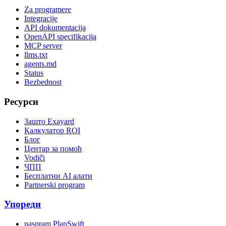
Za programere
Integracije
API dokumentacija
OpenAPI specifikacija
MCP server
llms.txt
agents.md
Status
Bezbednost
Ресурси
Зашто Exayard
Калкулатор ROI
Блог
Центар за помоћ
Vodiči
ЧПП
Бесплатни AI алати
Partnerski program
Упореди
naspram PlanSwift