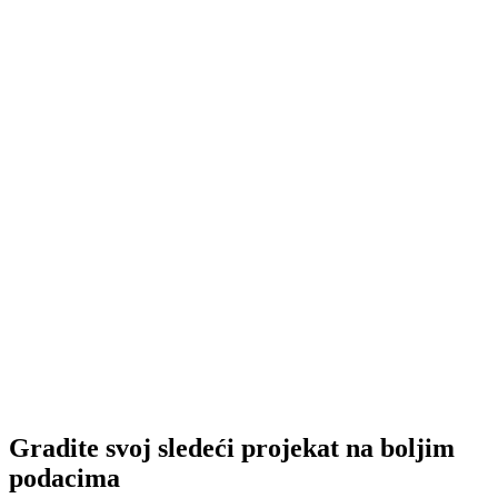
Da li su moji podaci bezbedni?
Gradite svoj sledeći projekat na boljim
podacima