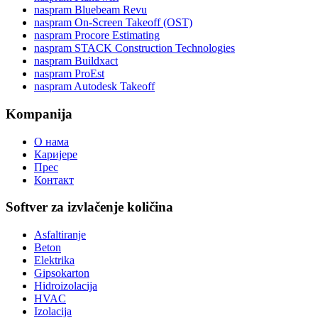
naspram Bluebeam Revu
naspram On-Screen Takeoff (OST)
naspram Procore Estimating
naspram STACK Construction Technologies
naspram Buildxact
naspram ProEst
naspram Autodesk Takeoff
Kompanija
О нама
Каријере
Прес
Контакт
Softver za izvlačenje količina
Asfaltiranje
Beton
Elektrika
Gipsokarton
Hidroizolacija
HVAC
Izolacija