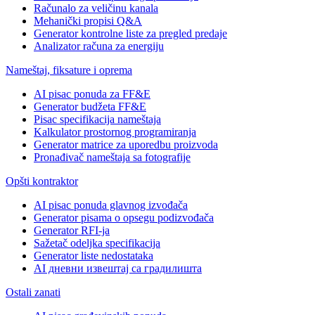
Računalo za veličinu kanala
Mehanički propisi Q&A
Generator kontrolne liste za pregled predaje
Analizator računa za energiju
Nameštaj, fiksature i oprema
AI pisac ponuda za FF&E
Generator budžeta FF&E
Pisac specifikacija nameštaja
Kalkulator prostornog programiranja
Generator matrice za uporedbu proizvoda
Pronađivač nameštaja sa fotografije
Opšti kontraktor
AI pisac ponuda glavnog izvođača
Generator pisama o opsegu podizvođača
Generator RFI-ja
Sažetač odeljka specifikacija
Generator liste nedostataka
AI дневни извештај са градилишта
Ostali zanati