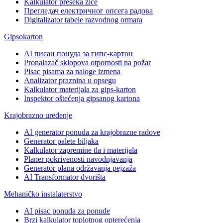
Kalkulator preseka žice
Прегледач електричног опсега радова
Digitalizator tabele razvodnog ormara
Gipsokarton
AI писац понуда за гипс-картон
Pronalazač sklopova otpornosti na požar
Pisac pisama za naloge izmena
Analizator praznina u opsegu
Kalkulator materijala za gips-karton
Inspektor oštećenja gipsanog kartona
Krajobrazno uređenje
AI generator ponuda za krajobrazne radove
Generator palete biljaka
Kalkulator zapremine tla i materijala
Planer pokrivenosti navodnjavanja
Generator plana održavanja pejzaža
AI Transformator dvorišta
Mehaničko instalaterstvo
AI pisac ponuda za ponude
Brzi kalkulator toplotnog opterećenja