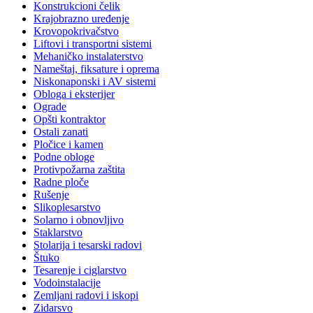
Konstrukcioni čelik
Krajobrazno uređenje
Krovopokrivačstvo
Liftovi i transportni sistemi
Mehaničko instalaterstvo
Nameštaj, fiksature i oprema
Niskonaponski i AV sistemi
Obloga i eksterijer
Ograde
Opšti kontraktor
Ostali zanati
Pločice i kamen
Podne obloge
Protivpožarna zaštita
Radne ploče
Rušenje
Slikoplesarstvo
Solarno i obnovljivo
Staklarstvo
Stolarija i tesarski radovi
Štuko
Tesarenje i ciglarstvo
Vodoinstalacije
Zemljani radovi i iskopi
Zidarsvo