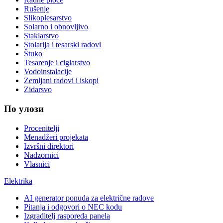
Rušenje
Slikoplesarstvo
Solarno i obnovljivo
Staklarstvo
Stolarija i tesarski radovi
Štuko
Tesarenje i ciglarstvo
Vodoinstalacije
Zemljani radovi i iskopi
Zidarsvo
По улози
Procenitelji
Menadžeri projekata
Izvršni direktori
Nadzornici
Vlasnici
Elektrika
AI generator ponuda za električne radove
Pitanja i odgovori o NEC kodu
Izgraditelj rasporeda panela