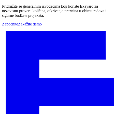
Pridružite se generalnim izvođačima koji koriste Exayard za
nezavisnu proveru količina, otkrivanje praznina u obimu radova i
sigurne budžete projekata.
Započnite
Zakažite demo