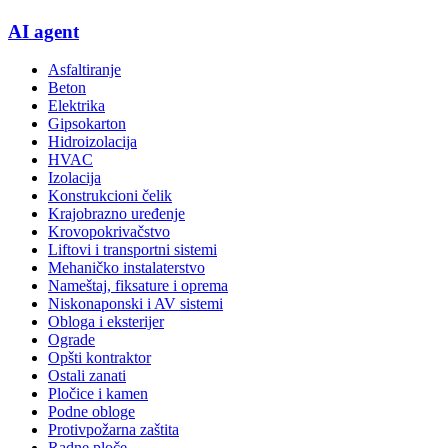
AI agent
Asfaltiranje
Beton
Elektrika
Gipsokarton
Hidroizolacija
HVAC
Izolacija
Konstrukcioni čelik
Krajobrazno uređenje
Krovopokrivačstvo
Liftovi i transportni sistemi
Mehaničko instalaterstvo
Nameštaj, fiksature i oprema
Niskonaponski i AV sistemi
Obloga i eksterijer
Ograde
Opšti kontraktor
Ostali zanati
Pločice i kamen
Podne obloge
Protivpožarna zaštita
Radne ploče