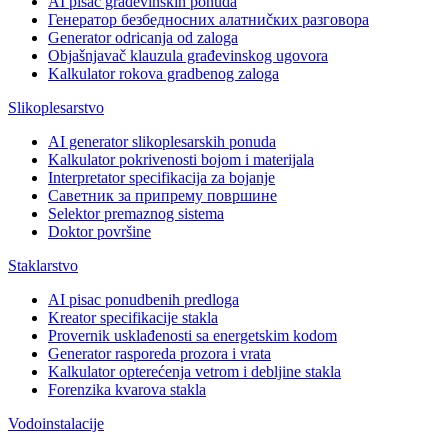
AI pisac građevinskih ponuda
Генератор безбедносних алатниčких разговора
Generator odricanja od zaloga
Objašnjavač klauzula građevinskog ugovora
Kalkulator rokova gradbenog zaloga
Slikoplesarstvo
AI generator slikoplesarskih ponuda
Kalkulator pokrivenosti bojom i materijala
Interpretator specifikacija za bojanje
Саветник за припрему површине
Selektor premaznog sistema
Doktor površine
Staklarstvo
AI pisac ponudbenih predloga
Kreator specifikacije stakla
Provernik usklađenosti sa energetskim kodom
Generator rasporeda prozora i vrata
Kalkulator opterećenja vetrom i debljine stakla
Forenzika kvarova stakla
Vodoinstalacije