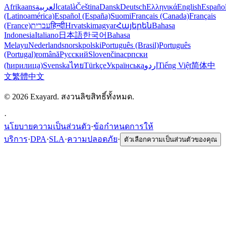
Afrikaans
العربية
català
Čeština
Dansk
Deutsch
Ελληνικά
English
Españo
(Latinoamérica)
Español (España)
Suomi
Français (Canada)
Français
(France)
עברית
हिन्दी
Hrvatski
magyar
Հայերեն
Bahasa
Indonesia
Italiano
日本語
한국어
Bahasa
Melayu
Nederlands
norsk
polski
Português (Brasil)
Português
(Portugal)
română
Русский
Slovenčina
српски
(ћирилица)
Svenska
ไทย
Türkçe
Українська
اردو
Tiếng Việt
简体中
文
繁體中文
© 2026 Exayard. สงวนลิขสิทธิ์ทั้งหมด.
·
นโยบายความเป็นส่วนตัว
·
ข้อกำหนดการให้
บริการ
·
DPA
·
SLA
·
ความปลอดภัย
·
ตัวเลือกความเป็นส่วนตัวของคุณ