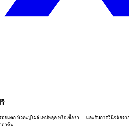
รี
 รอยแตก หัวตะปูโผล่ เทปหลุด หรือเชื้อรา — และรับการวินิจฉั
ออาชีพ