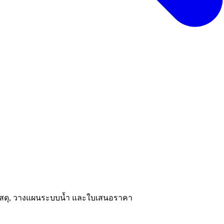
ณวัสดุ, วางแผนระบบน้ำ และใบเสนอราคา