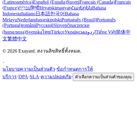
(Latinoamérica)
Español (España)
Suomi
Français (Canada)
Français
(France)
עברית
हिन्दी
Hrvatski
magyar
Հայերեն
Bahasa
Indonesia
Italiano
日本語
한국어
Bahasa
Melayu
Nederlands
norsk
polski
Português (Brasil)
Português
(Portugal)
română
Русский
Slovenčina
српски
(ћирилица)
Svenska
ไทย
Türkçe
Українська
اردو
Tiếng Việt
简体中
文
繁體中文
© 2026 Exayard. สงวนลิขสิทธิ์ทั้งหมด.
·
นโยบายความเป็นส่วนตัว
·
ข้อกำหนดการให้
บริการ
·
DPA
·
SLA
·
ความปลอดภัย
·
ตัวเลือกความเป็นส่วนตัวของคุณ