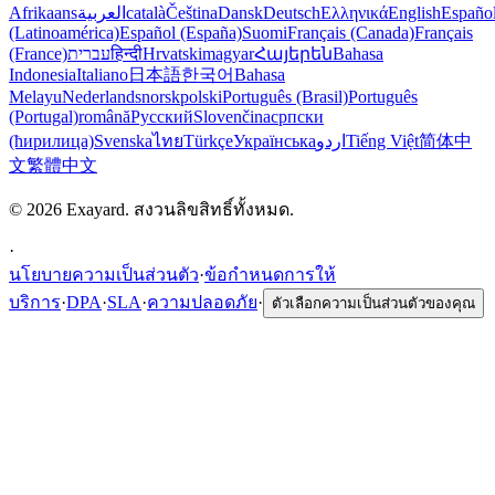
Afrikaans
العربية
català
Čeština
Dansk
Deutsch
Ελληνικά
English
Españo
(Latinoamérica)
Español (España)
Suomi
Français (Canada)
Français
(France)
עברית
हिन्दी
Hrvatski
magyar
Հայերեն
Bahasa
Indonesia
Italiano
日本語
한국어
Bahasa
Melayu
Nederlands
norsk
polski
Português (Brasil)
Português
(Portugal)
română
Русский
Slovenčina
српски
(ћирилица)
Svenska
ไทย
Türkçe
Українська
اردو
Tiếng Việt
简体中
文
繁體中文
© 2026 Exayard. สงวนลิขสิทธิ์ทั้งหมด.
·
นโยบายความเป็นส่วนตัว
·
ข้อกำหนดการให้
บริการ
·
DPA
·
SLA
·
ความปลอดภัย
·
ตัวเลือกความเป็นส่วนตัวของคุณ