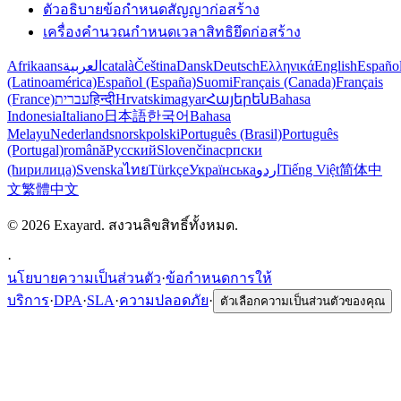
ตัวอธิบายข้อกำหนดสัญญาก่อสร้าง
เครื่องคำนวณกำหนดเวลาสิทธิยึดก่อสร้าง
Afrikaans
العربية
català
Čeština
Dansk
Deutsch
Ελληνικά
English
Españo
(Latinoamérica)
Español (España)
Suomi
Français (Canada)
Français
(France)
עברית
हिन्दी
Hrvatski
magyar
Հայերեն
Bahasa
Indonesia
Italiano
日本語
한국어
Bahasa
Melayu
Nederlands
norsk
polski
Português (Brasil)
Português
(Portugal)
română
Русский
Slovenčina
српски
(ћирилица)
Svenska
ไทย
Türkçe
Українська
اردو
Tiếng Việt
简体中
文
繁體中文
© 2026 Exayard. สงวนลิขสิทธิ์ทั้งหมด.
·
นโยบายความเป็นส่วนตัว
·
ข้อกำหนดการให้
บริการ
·
DPA
·
SLA
·
ความปลอดภัย
·
ตัวเลือกความเป็นส่วนตัวของคุณ