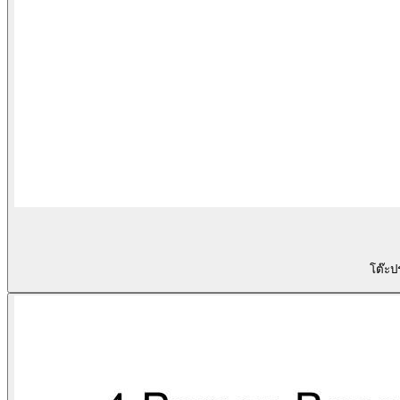
โต๊ะป