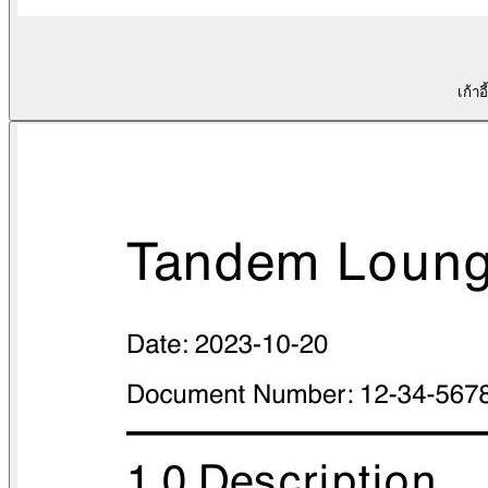
เก้าอ