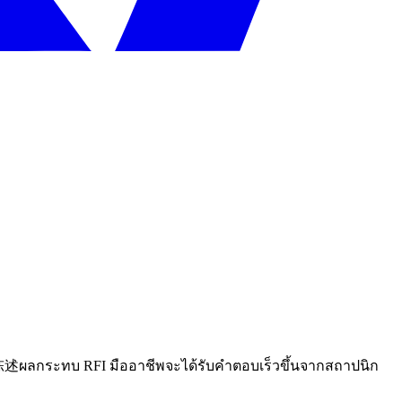
ละ陈述ผลกระทบ RFI มืออาชีพจะได้รับคำตอบเร็วขึ้นจากสถาปนิก